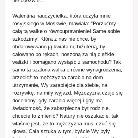
nie odezwie...
Walentina nauczycielka, która uczyła mnie
rosyjskiego w Moskwie, mawiała: "Porzućmy
całą tą walkę o równouprawnienie! Same sobie
szkodzimy! Która z nas nie chce, by
obdarowywano ją kwiatami, biżuterią, by
całowano po rękach, noszoną za nią ciężkie
walizki i pomagano wysiąść z samochodu? Tak
samo ta szalona walka o równe wynagrodzenia,
przecież to mężczyzna zarabia na dom i
utrzymanie, Wy zarabiajcie dla siebie, na
rozrywkę, na miły wyjazd. Mężczyzna czuje się
doceniony, gdy zarabia więcej i gdy ma
świadomość, że zabezpiecza byt rodzinie,
chcecie to zmienić? Natury nie oszukacie, tak
właśnie jest, że to mężczyzna musi czuć się
głową. Cała sztuka w tym, byście Wy były