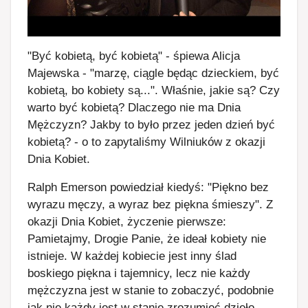
"Być kobietą, być kobietą" - śpiewa Alicja
Majewska - "marzę, ciągle będąc dzieckiem, być
kobietą, bo kobiety są...". Właśnie, jakie są? Czy
warto być kobietą? Dlaczego nie ma Dnia
Mężczyzn? Jakby to było przez jeden dzień być
kobietą? - o to zapytaliśmy Wilniuków z okazji
Dnia Kobiet.
Ralph Emerson powiedział kiedyś: "Piękno bez
wyrazu męczy, a wyraz bez piękna śmieszy". Z
okazji Dnia Kobiet, życzenie pierwsze:
Pamietajmy, Drogie Panie, że ideał kobiety nie
istnieje. W każdej kobiecie jest inny ślad
boskiego piękna i tajemnicy, lecz nie każdy
mężczyzna jest w stanie to zobaczyć, podobnie
jak nie każdy jest w stanie zrozumieć dzieło