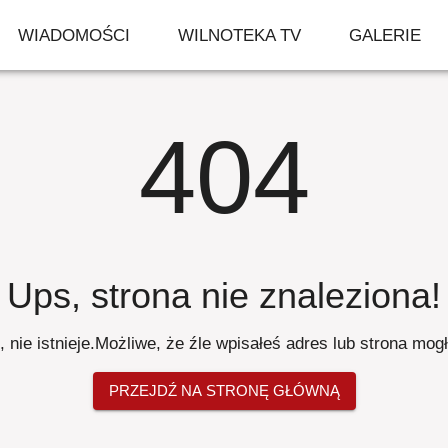
WIADOMOŚCI
WILNOTEKA TV
GALERIE
404
Ups, strona nie znaleziona
!
 nie istnieje
.
Możliwe, że źle wpisałeś adres lub strona mog
PRZEJDŹ NA STRONĘ GŁÓWNĄ