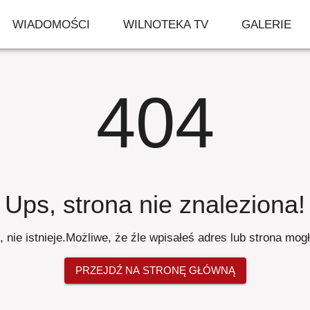
WIADOMOŚCI
WILNOTEKA TV
GALERIE
404
Ups, strona nie znaleziona
!
 nie istnieje
.
Możliwe, że źle wpisałeś adres lub strona mog
PRZEJDŹ NA STRONĘ GŁÓWNĄ