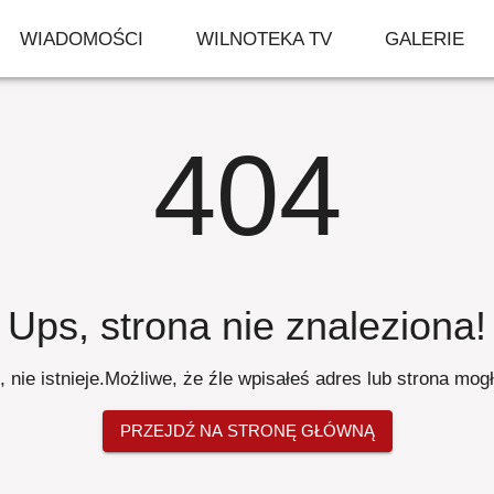
WIADOMOŚCI
WILNOTEKA TV
GALERIE
404
Ups, strona nie znaleziona
!
 nie istnieje
.
Możliwe, że źle wpisałeś adres lub strona mog
PRZEJDŹ NA STRONĘ GŁÓWNĄ