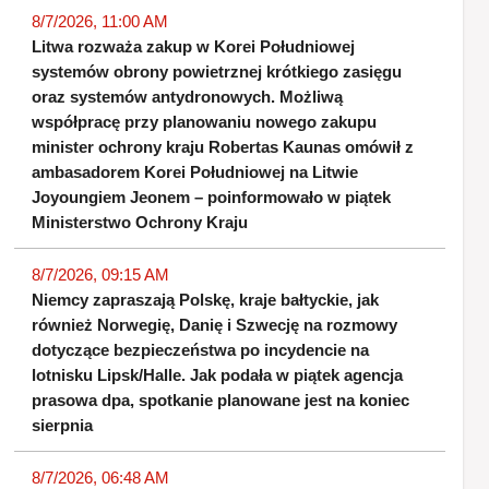
8/7/2026, 11:00 AM
Litwa rozważa zakup w Korei Południowej
systemów obrony powietrznej krótkiego zasięgu
oraz systemów antydronowych. Możliwą
współpracę przy planowaniu nowego zakupu
minister ochrony kraju Robertas Kaunas omówił z
ambasadorem Korei Południowej na Litwie
Joyoungiem Jeonem – poinformowało w piątek
Ministerstwo Ochrony Kraju
8/7/2026, 09:15 AM
Niemcy zapraszają Polskę, kraje bałtyckie, jak
również Norwegię, Danię i Szwecję na rozmowy
dotyczące bezpieczeństwa po incydencie na
lotnisku Lipsk/Halle. Jak podała w piątek agencja
prasowa dpa, spotkanie planowane jest na koniec
sierpnia
8/7/2026, 06:48 AM