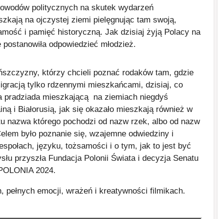
z powodów politycznych na skutek wydarzeń
zkają na ojczystej ziemi pielęgnując tam swoją,
amość i pamięć historyczną. Jak dzisiaj żyją Polacy na
e postanowiła odpowiedzieć młodzież.
eńszczyzny, którzy chcieli poznać rodaków tam, gdzie
igracją tylko rdzennymi mieszkańcami, dzisiaj, co
a pradziada mieszkającą na ziemiach niegdyś
iną i Białorusią, jak się okazało mieszkają również w
ektu nazwa którego pochodzi od nazw rzek, albo od nazw
 Celem było poznanie się, wzajemne odwiedziny i
połach, języku, tożsamości i o tym, jak to jest być
łu przyszła Fundacja Polonii Świata i decyzja Senatu
T-POLONIA 2024.
h, pełnych emocji, wrażeń i kreatywności filmikach.