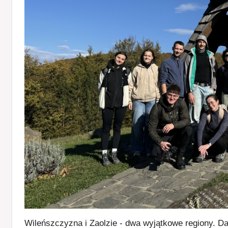
Wileńszczyzna i Zaolzie - dwa wyjątkowe regiony. Da