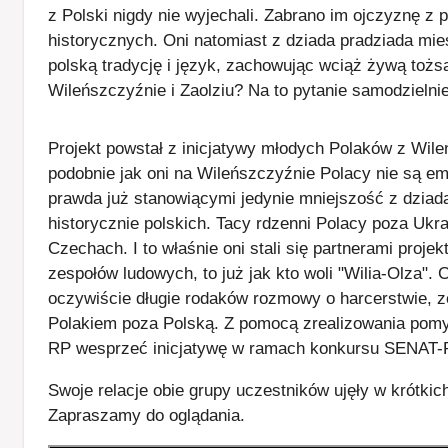
z Polski nigdy nie wyjechali. Zabrano im ojczyznę 
historycznych. Oni natomiast z dziada pradziada mies
polską tradycję i język, zachowując wciąż żywą tożs
Wileńszczyźnie i Zaolziu? Na to pytanie samodzielni
​Projekt powstał z inicjatywy młodych Polaków z Wil
podobnie jak oni na Wileńszczyźnie Polacy nie są em
prawda już stanowiącymi jedynie mniejszość z dziad
historycznie polskich. Tacy rdzenni Polacy poza Ukra
Czechach. I to właśnie oni stali się partnerami proj
zespołów ludowych, to już jak kto woli "Wilia-Olza".
oczywiście długie rodaków rozmowy o harcerstwie, zes
Polakiem poza Polską. Z pomocą zrealizowania pomys
RP wesprzeć inicjatywę w ramach konkursu SENA
Swoje relacje obie grupy uczestników ujęły w krótkic
Zapraszamy do oglądania.