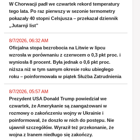
W Chorwacji padł we czwartek rekord temperatury
tego lata. Po raz pierwszy w sezonie termometry
pokazały 40 stopni Celsjusza – przekazał dziennik
„Jutarnji list”
8/7/2026, 06:32 AM
Oficjalna stopa bezrobocia na Litwie w lipcu
wzrosła w porównaniu z czerwcem o 0,3 pkt proc. i
wyniosła 8 procent. Była jednak o 0,6 pkt proc.
niższa niż w tym samym okresie roku ubiegłego
roku – poinformowała w piątek Służba Zatrudnienia
8/7/2026, 05:57 AM
Prezydent USA Donald Trump powiedział we
czwartek, że Amerykanie są zaangażowani w
rozmowy o zakończeniu wojny w Ukrainie i
poinformował, że doszło w nich do postępu. Nie
ujawnił szczegółów. Wyraził też przekonanie, że
wojna z Iranem niedługo się zakończy.