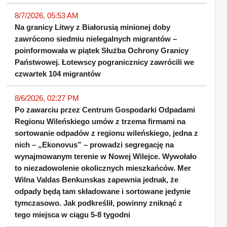
8/7/2026, 05:53 AM
Na granicy Litwy z Białorusią minionej doby
zawrócono siedmiu nielegalnych migrantów –
poinformowała w piątek Służba Ochrony Granicy
Państwowej. Łotewscy pogranicznicy zawrócili we
czwartek 104 migrantów
8/6/2026, 02:27 PM
Po zawarciu przez Centrum Gospodarki Odpadami
Regionu Wileńskiego umów z trzema firmami na
sortowanie odpadów z regionu wileńskiego, jedna z
nich – „Ekonovus” – prowadzi segregację na
wynajmowanym terenie w Nowej Wilejce. Wywołało
to niezadowolenie okolicznych mieszkańców. Mer
Wilna Valdas Benkunskas zapewnia jednak, że
odpady będą tam składowane i sortowane jedynie
tymczasowo. Jak podkreślił, powinny zniknąć z
tego miejsca w ciągu 5-8 tygodni