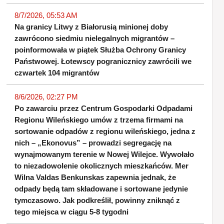
8/7/2026, 05:53 AM
Na granicy Litwy z Białorusią minionej doby
zawrócono siedmiu nielegalnych migrantów –
poinformowała w piątek Służba Ochrony Granicy
Państwowej. Łotewscy pogranicznicy zawrócili we
czwartek 104 migrantów
8/6/2026, 02:27 PM
Po zawarciu przez Centrum Gospodarki Odpadami
Regionu Wileńskiego umów z trzema firmami na
sortowanie odpadów z regionu wileńskiego, jedna z
nich – „Ekonovus” – prowadzi segregację na
wynajmowanym terenie w Nowej Wilejce. Wywołało
to niezadowolenie okolicznych mieszkańców. Mer
Wilna Valdas Benkunskas zapewnia jednak, że
odpady będą tam składowane i sortowane jedynie
tymczasowo. Jak podkreślił, powinny zniknąć z
tego miejsca w ciągu 5-8 tygodni