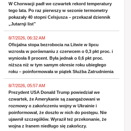
W Chorwacji padł we czwartek rekord temperatury
tego lata. Po raz pierwszy w sezonie termometry
pokazały 40 stopni Celsjusza – przekazał dziennik
„Jutarnji list”
8/7/2026, 06:32 AM
Oficjalna stopa bezrobocia na Litwie w lipcu
wzrosła w porównaniu z czerwcem o 0,3 pkt proc. i
wyniosła 8 procent. Była jednak o 0,6 pkt proc.
niższa niż w tym samym okresie roku ubiegłego
roku – poinformowała w piątek Służba Zatrudnienia
8/7/2026, 05:57 AM
Prezydent USA Donald Trump powiedział we
czwartek, że Amerykanie są zaangażowani w
rozmowy o zakończeniu wojny w Ukrainie i
poinformował, że doszło w nich do postępu. Nie
ujawnił szczegółów. Wyraził też przekonanie, że
wojna z Iranem niedługo się zakończy.