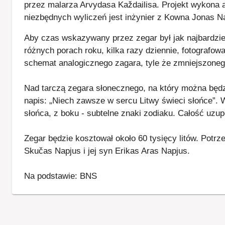
przez malarza Arvydasa Každailisa. Projekt wykona 
niezbędnych wyliczeń jest inżynier z Kowna Jonas N
Aby czas wskazywany przez zegar był jak najbardzie
różnych porach roku, kilka razy dziennie, fotografo
schemat analogicznego zagara, tyle że zmniejszoneg
Nad tarczą zegara słonecznego, na który można będzi
napis: „Niech zawsze w sercu Litwy świeci słońce”. 
słońca, z boku - subtelne znaki zodiaku. Całość uzup
Zegar będzie kosztował około 60 tysięcy litów. Potr
Skučas Napjus i jej syn Erikas Aras Napjus.
Na podstawie: BNS