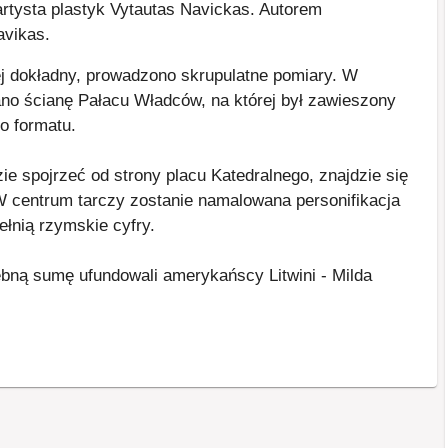
artysta plastyk Vytautas Navickas. Autorem
avikas.
j dokładny, prowadzono skrupulatne pomiary. W
wano ścianę Pałacu Władców, na której był zawieszony
o formatu.
e spojrzeć od strony placu Katedralnego, znajdzie się
W centrum tarczy zostanie namalowana personifikacja
ełnią rzymskie cyfry.
zebną sumę ufundowali amerykańscy Litwini - Milda