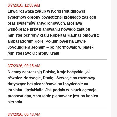
8/7/2026, 11:00 AM
Litwa rozważa zakup w Korei Południowej
systemów obrony powietrznej krótkiego zasięgu
oraz systemów antydronowych. Możliwą
współpracę przy planowaniu nowego zakupu
minister ochrony kraju Robertas Kaunas omówił z
ambasadorem Korei Południowej na Litwie
Joyoungiem Jeonem – poinformowało w piątek
Ministerstwo Ochrony Kraju
8/7/2026, 09:15 AM
Niemcy zapraszają Polskę, kraje bałtyckie, jak
również Norwegię, Danię i Szwecję na rozmowy
dotyczące bezpieczeństwa po incydencie na
lotnisku Lipsk/Halle. Jak podała w piątek agencja
prasowa dpa, spotkanie planowane jest na koniec
sierpnia
8/7/2026, 06:48 AM