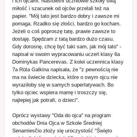
i ich ojcami. Nastoletni uczniowie szkoły swą
miłość i szacunek od ojców przelali też na
papier. "Mój tato jest bardzo dobry i zawsze mi
pomaga. Rzadko się złości, bardzo go kocham.
Jeżeli o coś poproszę tatę, prawie zawsze to
dostaję. Spędzam z tatą bardzo dużo czasu.
Gdy dorosnę, chcę być taki sam, jak mój tato" -
napisał w swoim wypracowaniu uczeń klasy 6a
Dominykas Pancerevas. Z kolei uczennica klasy
7a Rūta Galkina napisała, że "z pewnością nie
ma na świecie dziecka, które o swym ojcu nie
wyraziłoby się w samych superlatywach. Bo
tylko ojciec wspiera mamę i troszczy się,
najlepiej jak potrafi, o dzieci".
Oprócz wystawy "Oda do ojca" na program
obchodów Dnia Ojca w Szkole Średniej
Senamiesčio złoży się uroczystość "Święto