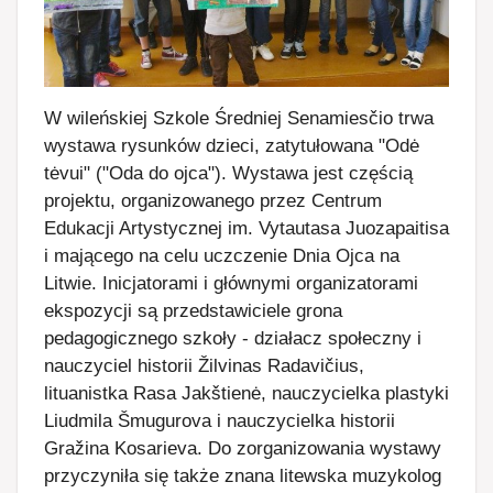
W wileńskiej Szkole Średniej Senamiesčio trwa
wystawa rysunków dzieci, zatytułowana "Odė
tėvui" ("Oda do ojca"). Wystawa jest częścią
projektu, organizowanego przez Centrum
Edukacji Artystycznej im. Vytautasa Juozapaitisa
i mającego na celu uczczenie Dnia Ojca na
Litwie. Inicjatorami i głównymi organizatorami
ekspozycji są przedstawiciele grona
pedagogicznego szkoły - działacz społeczny i
nauczyciel historii Žilvinas Radavičius,
lituanistka Rasa Jakštienė, nauczycielka plastyki
Liudmila Šmugurova i nauczycielka historii
Gražina Kosarieva. Do zorganizowania wystawy
przyczyniła się także znana litewska muzykolog