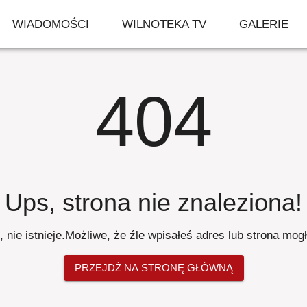
WIADOMOŚCI
WILNOTEKA TV
GALERIE
404
Ups, strona nie znaleziona
!
 nie istnieje
.
Możliwe, że źle wpisałeś adres lub strona mog
PRZEJDŹ NA STRONĘ GŁÓWNĄ