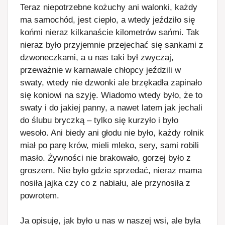
Teraz niepotrzebne kożuchy ani walonki, każdy
ma samochód, jest ciepło, a wtedy jeździło się
końmi nieraz kilkanaście kilometrów sańmi. Tak
nieraz było przyjemnie przejechać się sankami z
dzwoneczkami, a u nas taki był zwyczaj,
przeważnie w karnawale chłopcy jeździli w
swaty, wtedy nie dzwonki ale brzękadła zapinało
się koniowi na szyję. Wiadomo wtedy było, że to
swaty i do jakiej panny, a nawet latem jak jechali
do ślubu bryczką – tylko się kurzyło i było
wesoło. Ani biedy ani głodu nie było, każdy rolnik
miał po parę krów, mieli mleko, sery, sami robili
masło. Żywności nie brakowało, gorzej było z
groszem. Nie było gdzie sprzedać, nieraz mama
nosiła jajka czy co z nabiału, ale przynosiła z
powrotem.
Ja opisuję, jak było u nas w naszej wsi, ale była