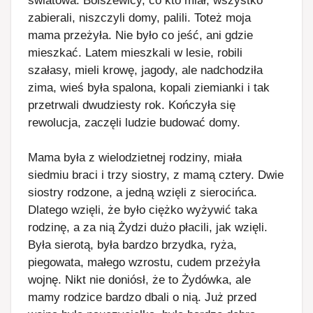
zabierali, niszczyli domy, palili. Toteż moja
mama przeżyła. Nie było co jeść, ani gdzie
mieszkać. Latem mieszkali w lesie, robili
szałasy, mieli krowę, jagody, ale nadchodziła
zima, wieś była spalona, kopali ziemianki i tak
przetrwali dwudziesty rok. Kończyła się
rewolucja, zaczęli ludzie budować domy.
Mama była z wielodzietnej rodziny, miała
siedmiu braci i trzy siostry, z mamą cztery. Dwie
siostry rodzone, a jedną wzięli z sierocińca.
Dlatego wzięli, że było ciężko wyżywić taka
rodzinę, a za nią Żydzi dużo płacili, jak wzięli.
Była sierotą, była bardzo brzydka, ryża,
piegowata, małego wzrostu, cudem przeżyła
wojnę. Nikt nie doniósł, że to Żydówka, ale
mamy rodzice bardzo dbali o nią. Już przed