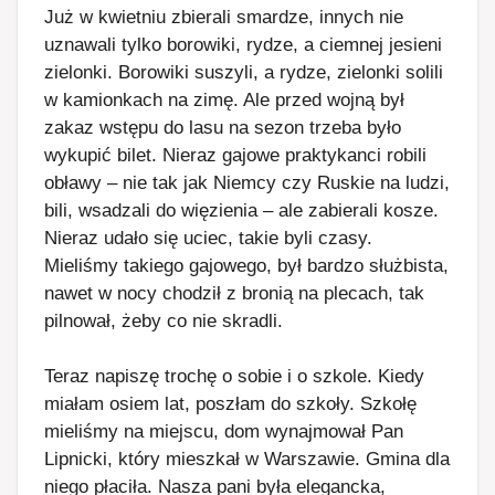
Już w kwietniu zbierali smardze, innych nie
uznawali tylko borowiki, rydze, a ciemnej jesieni
zielonki. Borowiki suszyli, a rydze, zielonki solili
w kamionkach na zimę. Ale przed wojną był
zakaz wstępu do lasu na sezon trzeba było
wykupić bilet. Nieraz gajowe praktykanci robili
obławy – nie tak jak Niemcy czy Ruskie na ludzi,
bili, wsadzali do więzienia – ale zabierali kosze.
Nieraz udało się uciec, takie byli czasy.
Mieliśmy takiego gajowego, był bardzo służbista,
nawet w nocy chodził z bronią na plecach, tak
pilnował, żeby co nie skradli.
Teraz napiszę trochę o sobie i o szkole. Kiedy
miałam osiem lat, poszłam do szkoły. Szkołę
mieliśmy na miejscu, dom wynajmował Pan
Lipnicki, który mieszkał w Warszawie. Gmina dla
niego płaciła. Nasza pani była elegancka,