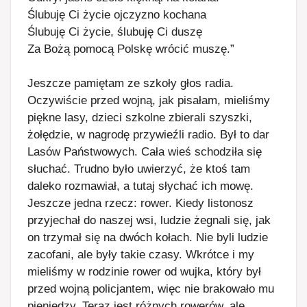
Ślubuję Ci życie ojczyzno kochana
Ślubuję Ci życie, ślubuję Ci duszę
Za Bożą pomocą Polskę wrócić muszę.”
Jeszcze pamiętam ze szkoły głos radia.
Oczywiście przed wojną, jak pisałam, mieliśmy
piękne lasy, dzieci szkolne zbierali szyszki,
żołędzie, w nagrodę przywieźli radio. Był to dar
Lasów Państwowych. Cała wieś schodziła się
słuchać. Trudno było uwierzyć, że ktoś tam
daleko rozmawiał, a tutaj słychać ich mowę.
Jeszcze jedna rzecz: rower. Kiedy listonosz
przyjechał do naszej wsi, ludzie żegnali się, jak
on trzymał się na dwóch kołach. Nie byli ludzie
zacofani, ale były takie czasy. Wkrótce i my
mieliśmy w rodzinie rower od wujka, który był
przed wojną policjantem, więc nie brakowało mu
pieniędzy. Teraz jest różnych rowerów, ale