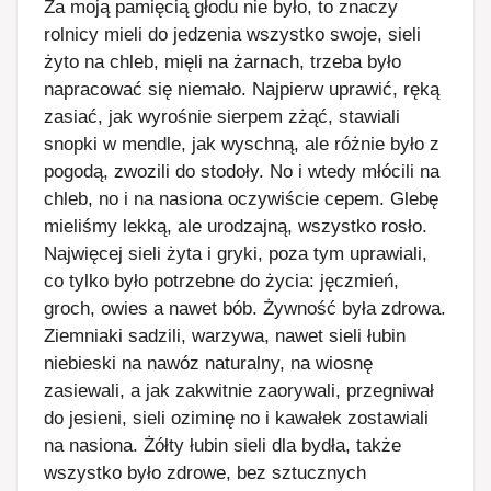
Za moją pamięcią głodu nie było, to znaczy
rolnicy mieli do jedzenia wszystko swoje, sieli
żyto na chleb, mięli na żarnach, trzeba było
napracować się niemało. Najpierw uprawić, ręką
zasiać, jak wyrośnie sierpem zżąć, stawiali
snopki w mendle, jak wyschną, ale różnie było z
pogodą, zwozili do stodoły. No i wtedy młócili na
chleb, no i na nasiona oczywiście cepem. Glebę
mieliśmy lekką, ale urodzajną, wszystko rosło.
Najwięcej sieli żyta i gryki, poza tym uprawiali,
co tylko było potrzebne do życia: jęczmień,
groch, owies a nawet bób. Żywność była zdrowa.
Ziemniaki sadzili, warzywa, nawet sieli łubin
niebieski na nawóz naturalny, na wiosnę
zasiewali, a jak zakwitnie zaorywali, przegniwał
do jesieni, sieli oziminę no i kawałek zostawiali
na nasiona. Żółty łubin sieli dla bydła, także
wszystko było zdrowe, bez sztucznych