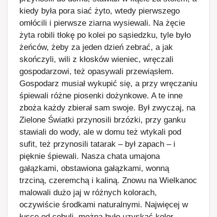
kiedy była pora siać żyto, wtedy pierwszego
omłócili i pierwsze ziarna wysiewali. Na żęcie
żyta robili tłokę po kolei po sąsiedzku, tyle było
żeńców, żeby za jeden dzień zebrać, a jak
skończyli, wili z kłosków wieniec, wręczali
gospodarzowi, też opasywali przewiąsłem.
Gospodarz musiał wykupić się, a przy wręczaniu
śpiewali różne piosenki dożynkowe. A te inne
zboża każdy zbierał sam swoje. Był zwyczaj, na
Zielone Światki przynosili brzózki, przy ganku
stawiali do wody, ale w domu też wtykali pod
sufit, też przynosili tatarak – był zapach – i
pięknie śpiewali. Nasza chata umajona
gałązkami, obstawiona gałązkami, wonną
trzciną, czeremchą i kaliną. Znowu na Wielkanoc
malowali dużo jaj w różnych kolorach,
oczywiście środkami naturalnymi. Najwięcej w
łusce od cebuli, można było uzyskać kolor