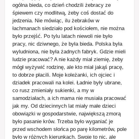
ogólna bieda, co dzień chodzili żebracy ze
śpiewem czy modlitwą, żeby coś dostać do
jedzenia. Nie mówiąc, ilu żebraków w
łachmanach siedziało pod kościołem, nie można
było przejść. Po tylu latach niewoli nie było
pracy, nic dziwnego, że była bieda. Polska była
wyludniona, nie była żadnych fabryk. Gdzie mieli
ludzie pracować? A nie każdy miał ziemię, żeby
mógł wyżywić rodzinę, ale kto miał jakąś pracę,
to dobrze płacili. Moje koleżanki, ich ojciec i
dziadek pracowali na kolei. Ładnie były ubrane,
co rusz zmieniały sukienki, a my w
samodziałach, a ich mama nie musiała pracować
jak my. Od dziecinnych lat miały małe dzieci
obowiązki w gospodarstwie, największą zmorą
było pasanie krów. Trzeba było wyganiać je
przed wschodem słońca po parę kilometrów, pole
było w różnych kierunkach. Swoje to nic, ale