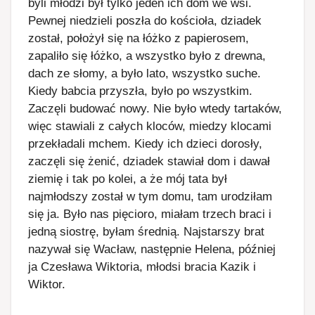
byli młodzi był tylko jeden ich dom we wsi.
Pewnej niedzieli poszła do kościoła, dziadek
został, położył się na łóżko z papierosem,
zapaliło się łóżko, a wszystko było z drewna,
dach ze słomy, a było lato, wszystko suche.
Kiedy babcia przyszła, było po wszystkim.
Zaczęli budować nowy. Nie było wtedy tartaków,
więc stawiali z całych kloców, miedzy klocami
przekładali mchem. Kiedy ich dzieci dorosły,
zaczęli się żenić, dziadek stawiał dom i dawał
ziemię i tak po kolei, a że mój tata był
najmłodszy został w tym domu, tam urodziłam
się ja. Było nas pięcioro, miałam trzech braci i
jedną siostrę, byłam średnią. Najstarszy brat
nazywał się Wacław, następnie Helena, później
ja Czesława Wiktoria, młodsi bracia Kazik i
Wiktor.