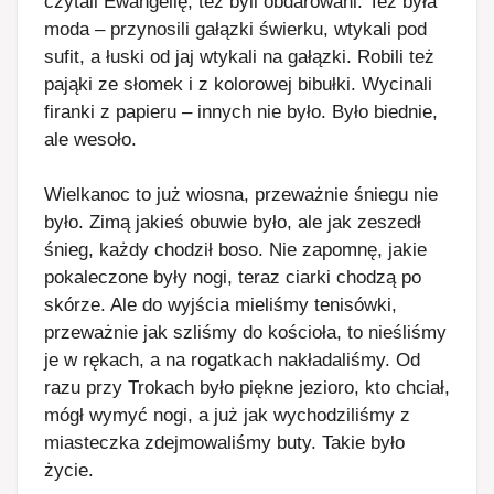
czytali Ewangelię, też byli obdarowani. Też była
moda – przynosili gałązki świerku, wtykali pod
sufit, a łuski od jaj wtykali na gałązki. Robili też
pająki ze słomek i z kolorowej bibułki. Wycinali
firanki z papieru – innych nie było. Było biednie,
ale wesoło.
Wielkanoc to już wiosna, przeważnie śniegu nie
było. Zimą jakieś obuwie było, ale jak zeszedł
śnieg, każdy chodził boso. Nie zapomnę, jakie
pokaleczone były nogi, teraz ciarki chodzą po
skórze. Ale do wyjścia mieliśmy tenisówki,
przeważnie jak szliśmy do kościoła, to nieśliśmy
je w rękach, a na rogatkach nakładaliśmy. Od
razu przy Trokach było piękne jezioro, kto chciał,
mógł wymyć nogi, a już jak wychodziliśmy z
miasteczka zdejmowaliśmy buty. Takie było
życie.