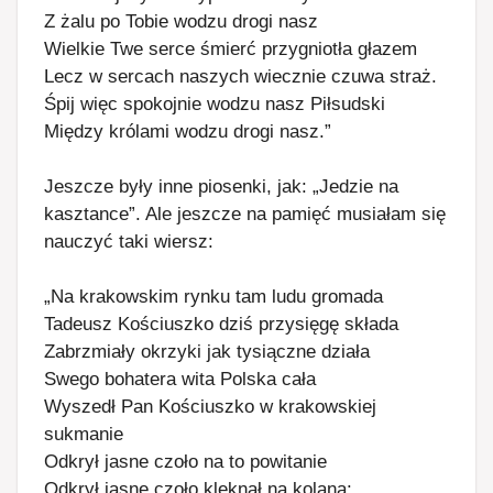
Z żalu po Tobie wodzu drogi nasz
Wielkie Twe serce śmierć przygniotła głazem
Lecz w sercach naszych wiecznie czuwa straż.
Śpij więc spokojnie wodzu nasz Piłsudski
Między królami wodzu drogi nasz.”
Jeszcze były inne piosenki, jak: „Jedzie na
kasztance”. Ale jeszcze na pamięć musiałam się
nauczyć taki wiersz:
„Na krakowskim rynku tam ludu gromada
Tadeusz Kościuszko dziś przysięgę składa
Zabrzmiały okrzyki jak tysiączne działa
Swego bohatera wita Polska cała
Wyszedł Pan Kościuszko w krakowskiej
sukmanie
Odkrył jasne czoło na to powitanie
Odkrył jasne czoło klęknął na kolana: