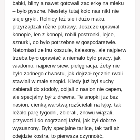
babki, bliny a nawet gotowali zacierkę na mleku
– było pyszne. Niestety tutaj koło nas nikt nie
sieje gryki. Rolnicy też sieli dużo maku,
przyrządzali różne potrawy. Jeszcze uprawiali
konopie, len z konopi, robili postronki, lejce,
sznurki, co było potrzebne w gospodarstwie.
Natomiast ze lnu koszule, kalesony, ale najpierw
trzeba było uprawiać a niemało było pracy, jak
wiadomo, najpierw siew, pielęgnacja, żeby nie
było żadnego chwastu, jak dojrzał ręcznie rwali i
stawiali w małe snopki. Kiedy już był suchy
zabierali do stodoły, obijali z nasion nie cepem,
ale specjalny był z drewna. Te snopki już bez
nasion, cienką warstwą rozścielali na łąkę, tak
leżało parę tygodni, zbierali, znowu wiązali,
przywozili do nagrzanej łaźni, jak był dobrze
wysuszony. Były specjalne tarlice, tak tarli aż
odejdzie kostra, to pierwsza czynność,