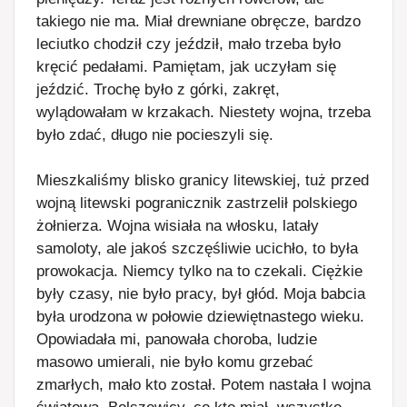
takiego nie ma. Miał drewniane obręcze, bardzo
leciutko chodził czy jeździł, mało trzeba było
kręcić pedałami. Pamiętam, jak uczyłam się
jeździć. Trochę było z górki, zakręt,
wylądowałam w krzakach. Niestety wojna, trzeba
było zdać, długo nie pocieszyli się.
Mieszkaliśmy blisko granicy litewskiej, tuż przed
wojną litewski pogranicznik zastrzelił polskiego
żołnierza. Wojna wisiała na włosku, latały
samoloty, ale jakoś szczęśliwie ucichło, to była
prowokacja. Niemcy tylko na to czekali. Ciężkie
były czasy, nie było pracy, był głód. Moja babcia
była urodzona w połowie dziewiętnastego wieku.
Opowiadała mi, panowała choroba, ludzie
masowo umierali, nie było komu grzebać
zmarłych, mało kto został. Potem nastała I wojna
światowa. Bolszewicy, co kto miał, wszystko