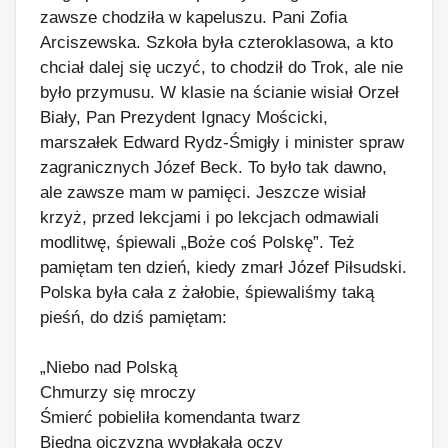
zawsze chodziła w kapeluszu. Pani Zofia
Arciszewska. Szkoła była czteroklasowa, a kto
chciał dalej się uczyć, to chodził do Trok, ale nie
było przymusu. W klasie na ścianie wisiał Orzeł
Biały, Pan Prezydent Ignacy Mościcki,
marszałek Edward Rydz-Śmigły i minister spraw
zagranicznych Józef Beck. To było tak dawno,
ale zawsze mam w pamięci. Jeszcze wisiał
krzyż, przed lekcjami i po lekcjach odmawiali
modlitwę, śpiewali „Boże coś Polskę”. Też
pamiętam ten dzień, kiedy zmarł Józef Piłsudski.
Polska była cała z żałobie, śpiewaliśmy taką
pieśń, do dziś pamiętam:
„Niebo nad Polską
Chmurzy się mroczy
Śmierć pobieliła komendanta twarz
Biedna ojczyzna wypłakała oczy