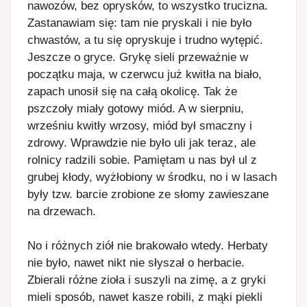
nawozów, bez oprysków, to wszystko trucizna.
Zastanawiam się: tam nie pryskali i nie było
chwastów, a tu się opryskuje i trudno wytępić.
Jeszcze o gryce. Grykę sieli przeważnie w
początku maja, w czerwcu już kwitła na biało,
zapach unosił się na całą okolicę. Tak że
pszczoły miały gotowy miód. A w sierpniu,
wrześniu kwitły wrzosy, miód był smaczny i
zdrowy. Wprawdzie nie było uli jak teraz, ale
rolnicy radzili sobie. Pamiętam u nas był ul z
grubej kłody, wyżłobiony w środku, no i w lasach
były tzw. barcie zrobione ze słomy zawieszane
na drzewach.
No i różnych ziół nie brakowało wtedy. Herbaty
nie było, nawet nikt nie słyszał o herbacie.
Zbierali różne zioła i suszyli na zimę, a z gryki
mieli sposób, nawet kasze robili, z mąki piekli