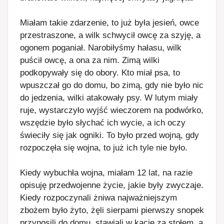
Miałam takie zdarzenie, to już była jesień, owce
przestraszone, a wilk schwycił owcę za szyję, a
ogonem poganiał. Narobiłyśmy hałasu, wilk
puścił owcę, a ona za nim. Zimą wilki
podkopywały się do obory. Kto miał psa, to
wpuszczał go do domu, bo zimą, gdy nie było nic
do jedzenia, wilki atakowały psy. W lutym miały
ruje, wystarczyło wyjść wieczorem na podwórko,
wszędzie było słychać ich wycie, a ich oczy
świeciły się jak ogniki. To było przed wojną, gdy
rozpoczęła się wojna, to już ich tyle nie było.
Kiedy wybuchła wojna, miałam 12 lat, na razie
opisuję przedwojenne życie, jakie były zwyczaje.
Kiedy rozpoczynali żniwa najważniejszym
zbożem było żyto, żęli sierpami pierwszy snopek
przynosili do domu, stawiali w kącie za stołem, a