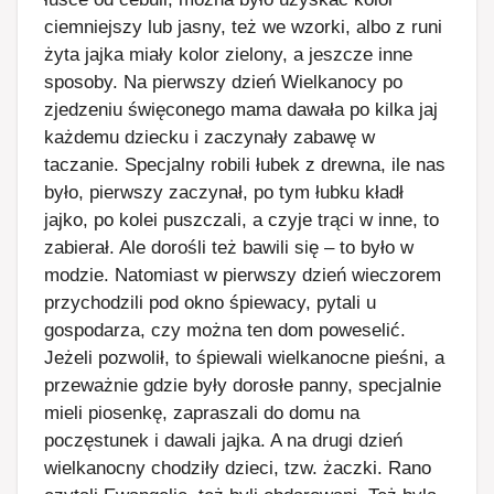
ciemniejszy lub jasny, też we wzorki, albo z runi
żyta jajka miały kolor zielony, a jeszcze inne
sposoby. Na pierwszy dzień Wielkanocy po
zjedzeniu święconego mama dawała po kilka jaj
każdemu dziecku i zaczynały zabawę w
taczanie. Specjalny robili łubek z drewna, ile nas
było, pierwszy zaczynał, po tym łubku kładł
jajko, po kolei puszczali, a czyje trąci w inne, to
zabierał. Ale dorośli też bawili się – to było w
modzie. Natomiast w pierwszy dzień wieczorem
przychodzili pod okno śpiewacy, pytali u
gospodarza, czy można ten dom poweselić.
Jeżeli pozwolił, to śpiewali wielkanocne pieśni, a
przeważnie gdzie były dorosłe panny, specjalnie
mieli piosenkę, zapraszali do domu na
poczęstunek i dawali jajka. A na drugi dzień
wielkanocny chodziły dzieci, tzw. żaczki. Rano