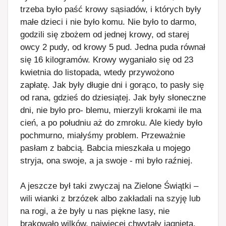
trzeba było paść krowy sąsiadów, i których były
małe dzieci i nie było komu. Nie było to darmo,
godzili się zbożem od jednej krowy, od starej
owcy 2 pudy, od krowy 5 pud. Jedna puda równał
się 16 kilogramów. Krowy wyganiało się od 23
kwietnia do listopada, wtedy przywożono
zapłatę. Jak były długie dni i gorąco, to pasły się
od rana, gdzieś do dziesiątej. Jak były słoneczne
dni, nie było pro- blemu, mierzyli krokami ile ma
cień, a po południu aż do zmroku. Ale kiedy było
pochmurno, miałyśmy problem. Przeważnie
pasłam z babcią. Babcia mieszkała u mojego
stryja, ona swoje, a ja swoje - mi było raźniej.
A jeszcze był taki zwyczaj na Zielone Świątki –
wili wianki z brzózek albo zakładali na szyję lub
na rogi, a że były u nas piękne lasy, nie
brakowało wilków, najwięcej chwytały jagnięta.