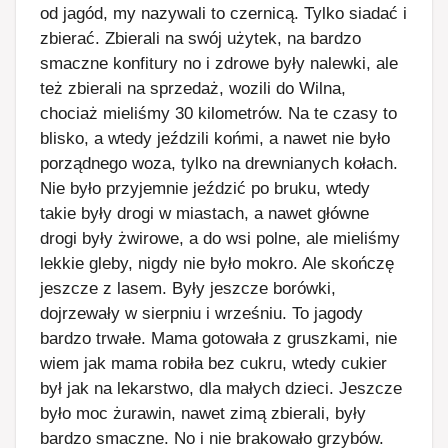
od jagód, my nazywali to czernicą. Tylko siadać i
zbierać. Zbierali na swój użytek, na bardzo
smaczne konfitury no i zdrowe były nalewki, ale
też zbierali na sprzedaż, wozili do Wilna,
chociaż mieliśmy 30 kilometrów. Na te czasy to
blisko, a wtedy jeździli końmi, a nawet nie było
porządnego woza, tylko na drewnianych kołach.
Nie było przyjemnie jeździć po bruku, wtedy
takie były drogi w miastach, a nawet główne
drogi były żwirowe, a do wsi polne, ale mieliśmy
lekkie gleby, nigdy nie było mokro. Ale skończę
jeszcze z lasem. Były jeszcze borówki,
dojrzewały w sierpniu i wrześniu. To jagody
bardzo trwałe. Mama gotowała z gruszkami, nie
wiem jak mama robiła bez cukru, wtedy cukier
był jak na lekarstwo, dla małych dzieci. Jeszcze
było moc żurawin, nawet zimą zbierali, były
bardzo smaczne. No i nie brakowało grzybów.