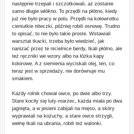
następnie trzepali i szczotkowali, aż zostanie
samo długie włókno. To przędli na płótno, kiedy
już nie było pracy w polu. Przędli na kołowrotku
cieniutkie niteczki, później robili osnowę. Trudno
to opisać, to nie było takie proste. Wstawiali
warsztat tkacki, trzeba było wiedzieć, jak
nanizać przez te nicielnice berdy, tkali płótno, ale
też ręczniki we wzory albo na łóżka kapy
kolorowe. A z siemienia wyciskali olej, ten, co
teraz jest w sprzedaży, nie dorównuje mu
smakiem.
Każdy rolnik chował owce, po dwie albo trzy.
Stare kociły się luty-marzec, każda miała po dwa
jagnięta, a w jesieni zabijali na mięso, a skóry
wyprawiali na kożuchy, a stare owce strzygli,
wełnę tkali na ubrania, robili też walonki.