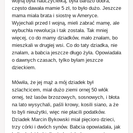
wojną była nauczycielką, była bardzo dobra,
często dawała mamie 5 zł, to było dużo. Jeszcze
mama miała brata i siostrę w Ameryce.
Wyjechali przed I wojną, mieli zabrać mamę, ale
wybuchła rewolucja i tak została. Tak mniej
więcej, co do mamy dziadków, mało znałam, bo
mieszkali w drugiej wsi. Co do taty dziadka, nie
znałam, a babcia jeszcze długo żyła. Opowiadała
o dawnych czasach, tylko byłam jeszcze
dzieckiem.
Mówiła, że jej mąż a mój dziadek był
szlachcicem, miał dużo ziemi ornej 50 włók
ornej, też lasów brzozowych, sosnowych, i błota
na lato wysychali, paśli krowy, kosili siano, a że
to byli nieużytki, więc nie płacili podatków.
Dziadek Marcin Bykowski miał pięcioro dzieci,
trzy córki i dwóch synów. Babcia opowiadała, jak