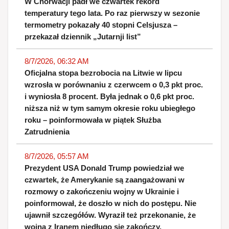
W Chorwacji padł we czwartek rekord
temperatury tego lata. Po raz pierwszy w sezonie
termometry pokazały 40 stopni Celsjusza –
przekazał dziennik „Jutarnji list”
8/7/2026, 06:32 AM
Oficjalna stopa bezrobocia na Litwie w lipcu
wzrosła w porównaniu z czerwcem o 0,3 pkt proc.
i wyniosła 8 procent. Była jednak o 0,6 pkt proc.
niższa niż w tym samym okresie roku ubiegłego
roku – poinformowała w piątek Służba
Zatrudnienia
8/7/2026, 05:57 AM
Prezydent USA Donald Trump powiedział we
czwartek, że Amerykanie są zaangażowani w
rozmowy o zakończeniu wojny w Ukrainie i
poinformował, że doszło w nich do postępu. Nie
ujawnił szczegółów. Wyraził też przekonanie, że
wojna z Iranem niedługo się zakończy.