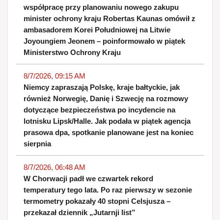
współpracę przy planowaniu nowego zakupu
minister ochrony kraju Robertas Kaunas omówił z
ambasadorem Korei Południowej na Litwie
Joyoungiem Jeonem – poinformowało w piątek
Ministerstwo Ochrony Kraju
8/7/2026, 09:15 AM
Niemcy zapraszają Polskę, kraje bałtyckie, jak
również Norwegię, Danię i Szwecję na rozmowy
dotyczące bezpieczeństwa po incydencie na
lotnisku Lipsk/Halle. Jak podała w piątek agencja
prasowa dpa, spotkanie planowane jest na koniec
sierpnia
8/7/2026, 06:48 AM
W Chorwacji padł we czwartek rekord
temperatury tego lata. Po raz pierwszy w sezonie
termometry pokazały 40 stopni Celsjusza –
przekazał dziennik „Jutarnji list”