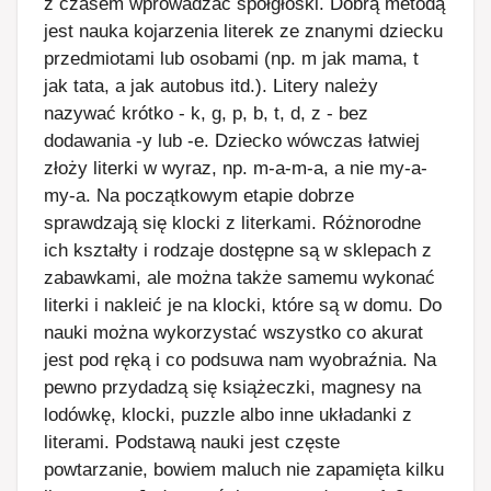
z czasem wprowadzać spółgłoski. Dobrą metodą
jest nauka kojarzenia literek ze znanymi dziecku
przedmiotami lub osobami (np. m jak mama, t
jak tata, a jak autobus itd.). Litery należy
nazywać krótko - k, g, p, b, t, d, z - bez
dodawania -y lub -e. Dziecko wówczas łatwiej
złoży literki w wyraz, np. m-a-m-a, a nie my-a-
my-a. Na początkowym etapie dobrze
sprawdzają się klocki z literkami. Różnorodne
ich kształty i rodzaje dostępne są w sklepach z
zabawkami, ale można także samemu wykonać
literki i nakleić je na klocki, które są w domu. Do
nauki można wykorzystać wszystko co akurat
jest pod ręką i co podsuwa nam wyobraźnia. Na
pewno przydadzą się książeczki, magnesy na
lodówkę, klocki, puzzle albo inne układanki z
literami. Podstawą nauki jest częste
powtarzanie, bowiem maluch nie zapamięta kilku