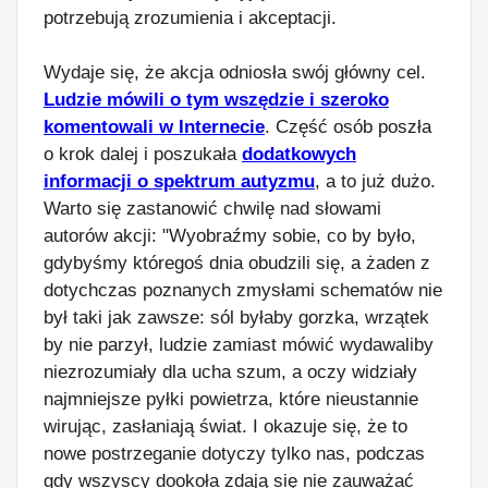
potrzebują zrozumienia i akceptacji.
Wydaje się, że akcja odniosła swój główny cel.
Ludzie mówili o tym wszędzie i szeroko
komentowali w Internecie
. Część osób poszła
o krok dalej i poszukała
dodatkowych
informacji o spektrum autyzmu
, a to już dużo.
Warto się zastanowić chwilę nad słowami
autorów akcji: "Wyobraźmy sobie, co by było,
gdybyśmy któregoś dnia obudzili się, a żaden z
dotychczas poznanych zmysłami schematów nie
był taki jak zawsze: sól byłaby gorzka, wrzątek
by nie parzył, ludzie zamiast mówić wydawaliby
niezrozumiały dla ucha szum, a oczy widziały
najmniejsze pyłki powietrza, które nieustannie
wirując, zasłaniają świat. I okazuje się, że to
nowe postrzeganie dotyczy tylko nas, podczas
gdy wszyscy dookoła zdają się nie zauważać