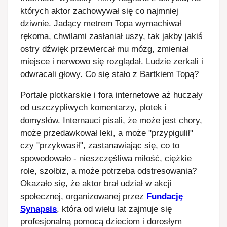
których aktor zachowywał się co najmniej
dziwnie. Jadący metrem Topa wymachiwał
rękoma, chwilami zasłaniał uszy, tak jakby jakiś
ostry dźwięk przewiercał mu mózg, zmieniał
miejsce i nerwowo się rozglądał. Ludzie zerkali i
odwracali głowy. Co się stało z Bartkiem Topą?
Portale plotkarskie i fora internetowe aż huczały
od uszczypliwych komentarzy, plotek i
domysłów. Internauci pisali, że może jest chory,
może przedawkował leki, a może "przypigulił"
czy "przykwasił", zastanawiając się, co to
spowodowało - nieszczęśliwa miłość, ciężkie
role, szołbiz, a może potrzeba odstresowania?
Okazało się, że aktor brał udział w akcji
społecznej, organizowanej przez
Fundację
Synapsis
, która od wielu lat zajmuje się
profesjonalną pomocą dzieciom i dorosłym