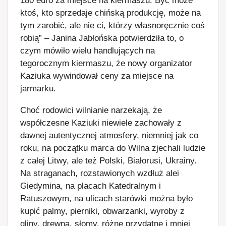
180 euro za miejsce na kiermaszu. Być może
ktoś, kto sprzedaje chińską produkcję, może na
tym zarobić, ale nie ci, którzy własnoręcznie coś
robią” – Janina Jabłońska potwierdziła to, o
czym mówiło wielu handlujących na
tegorocznym kiermaszu, że nowy organizator
Kaziuka wywindował ceny za miejsce na
jarmarku.
Choć rodowici wilnianie narzekają, że
współczesne Kaziuki niewiele zachowały z
dawnej autentycznej atmosfery, niemniej jak co
roku, na początku marca do Wilna zjechali ludzie
z całej Litwy, ale też Polski, Białorusi, Ukrainy.
Na straganach, rozstawionych wzdłuż alei
Giedymina, na placach Katedralnym i
Ratuszowym, na ulicach starówki można było
kupić palmy, pierniki, obwarzanki, wyroby z
gliny, drewna, słomy, różne przydatne i mniej