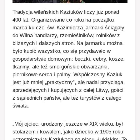
Tradycja wileńskich Kaziuków liczy już ponad
400 lat. Organizowane co roku na początku
marca ku czci św. Kazimierza jarmarki ściągały
do Wilna handlarzy, rzemieślników, rolników z
bliższych i dalszych stron. Na jarmarku można
było kupić wszystko, co się przydawało w
gospodarstwie domowym: beczki, cebry, kosze,
tkaniny, ale też smorgońskie obwarzanki,
piernikowe serca i palmy. Współczesny Kaziuk
jest już mniej „praktyczny”, ale nadal przyciąga
sprzedających i kupujących z całej Litwy, gości
z sąsiednich państw, ale też turystów z całego
świata.
„Mój ojciec, urodzony jeszcze w XIX wieku, był
stolarzem i kowalem, jako dziecko w 1905 roku
uczestniczył w Kaziukach na placu Łukiskim. To