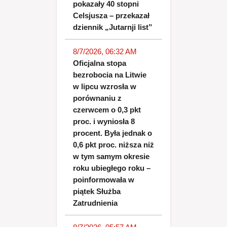
pokazały 40 stopni
Celsjusza – przekazał
dziennik „Jutarnji list”
8/7/2026, 06:32 AM
Oficjalna stopa
bezrobocia na Litwie
w lipcu wzrosła w
porównaniu z
czerwcem o 0,3 pkt
proc. i wyniosła 8
procent. Była jednak o
0,6 pkt proc. niższa niż
w tym samym okresie
roku ubiegłego roku –
poinformowała w
piątek Służba
Zatrudnienia