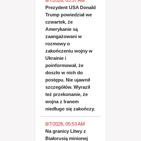
8/7/2026, 05:57 AM
Prezydent USA Donald
Trump powiedział we
czwartek, że
Amerykanie są
zaangażowani w
rozmowy o
zakończeniu wojny w
Ukrainie i
poinformował, że
doszło w nich do
postępu. Nie ujawnił
szczegółów. Wyraził
też przekonanie, że
wojna z Iranem
niedługo się zakończy.
8/7/2026, 05:53 AM
Na granicy Litwy z
Białorusią minionej