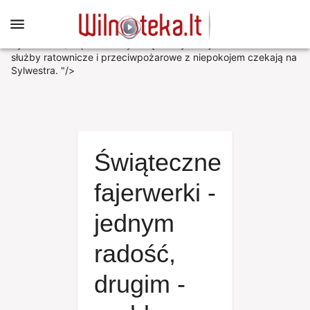
Sprzedawcy świątecznych fajerwerków oraz służby
ratownicze i przeciwpożarowe z niepokojem czekają na
Sylwestra. "/>
Sprzedawcy świątecznych fajerwerków oraz
służby ratownicze i przeciwpożarowe z niepokojem czekają na
Sylwestra. "/>
Świąteczne
fajerwerki -
jednym
radość,
drugim -