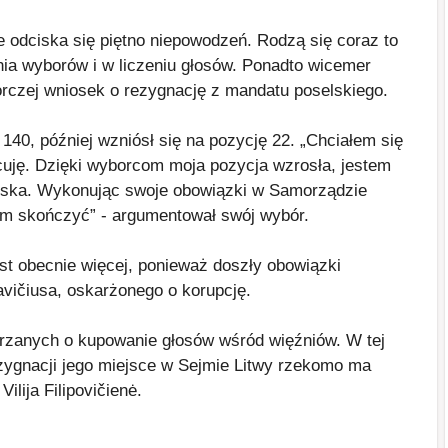
 odciska się piętno niepowodzeń. Rodzą się coraz to
ia wyborów i w liczeniu głosów. Ponadto wicemer
rczej wniosek o rezygnację z mandatu poselskiego.
 140, później wzniósł się na pozycję 22. „Chciałem się
acuję. Dzięki wyborcom moja pozycja wzrosła, jestem
wiska. Wykonując swoje obowiązki w Samorządzie
bym skończyć” - argumentował swój wybór.
t obecnie więcej, ponieważ doszły obowiązki
ičiusa, oskarżonego o korupcję.
jrzanych o kupowanie głosów wśród więźniów. W tej
ygnacji jego miejsce w Sejmie Litwy rzekomo ma
lija Filipovičienė.