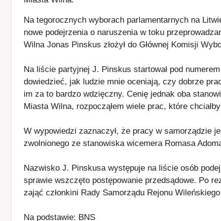
Na tegorocznych wyborach parlamentarnych na Litwie
nowe podejrzenia o naruszenia w toku przeprowadzan
Wilna Jonas Pinskus złożył do Głównej Komisji Wybo
Na liście partyjnej J. Pinskus startował pod numerem
dowiedzieć, jak ludzie mnie oceniają, czy dobrze pr
im za to bardzo wdzięczny. Cenię jednak oba stano
Miasta Wilna, rozpocząłem wiele prac, które chciał
W wypowiedzi zaznaczył, że pracy w samorządzie jes
zwolnionego ze stanowiska wicemera Romasa Adomav
Nazwisko J. Pinskusa występuje na liście osób pode
sprawie wszczęto postępowanie przedsądowe. Po rez
zająć członkini Rady Samorządu Rejonu Wileńskiego Vi
Na podstawie: BNS