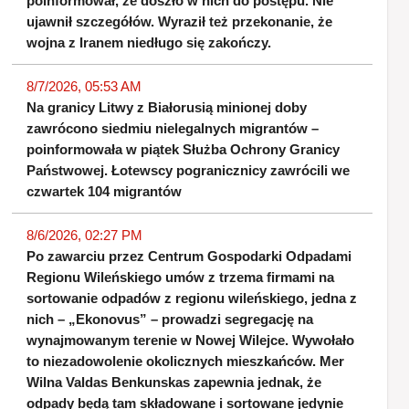
poinformował, że doszło w nich do postępu. Nie
ujawnił szczegółów. Wyraził też przekonanie, że
wojna z Iranem niedługo się zakończy.
8/7/2026, 05:53 AM
Na granicy Litwy z Białorusią minionej doby
zawrócono siedmiu nielegalnych migrantów –
poinformowała w piątek Służba Ochrony Granicy
Państwowej. Łotewscy pogranicznicy zawrócili we
czwartek 104 migrantów
8/6/2026, 02:27 PM
Po zawarciu przez Centrum Gospodarki Odpadami
Regionu Wileńskiego umów z trzema firmami na
sortowanie odpadów z regionu wileńskiego, jedna z
nich – „Ekonovus” – prowadzi segregację na
wynajmowanym terenie w Nowej Wilejce. Wywołało
to niezadowolenie okolicznych mieszkańców. Mer
Wilna Valdas Benkunskas zapewnia jednak, że
odpady będą tam składowane i sortowane jedynie