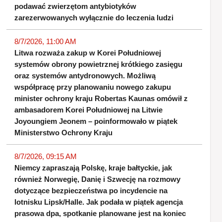
podawać zwierzętom antybiotyków
zarezerwowanych wyłącznie do leczenia ludzi
8/7/2026, 11:00 AM
Litwa rozważa zakup w Korei Południowej
systemów obrony powietrznej krótkiego zasięgu
oraz systemów antydronowych. Możliwą
współpracę przy planowaniu nowego zakupu
minister ochrony kraju Robertas Kaunas omówił z
ambasadorem Korei Południowej na Litwie
Joyoungiem Jeonem – poinformowało w piątek
Ministerstwo Ochrony Kraju
8/7/2026, 09:15 AM
Niemcy zapraszają Polskę, kraje bałtyckie, jak
również Norwegię, Danię i Szwecję na rozmowy
dotyczące bezpieczeństwa po incydencie na
lotnisku Lipsk/Halle. Jak podała w piątek agencja
prasowa dpa, spotkanie planowane jest na koniec