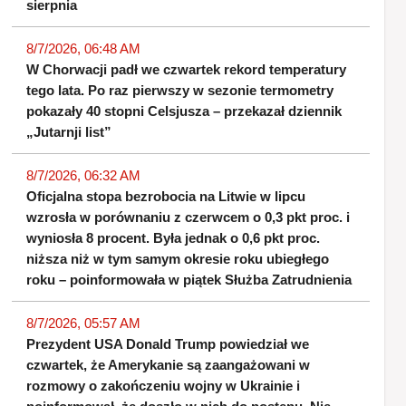
sierpnia
8/7/2026, 06:48 AM
W Chorwacji padł we czwartek rekord temperatury
tego lata. Po raz pierwszy w sezonie termometry
pokazały 40 stopni Celsjusza – przekazał dziennik
„Jutarnji list”
8/7/2026, 06:32 AM
Oficjalna stopa bezrobocia na Litwie w lipcu
wzrosła w porównaniu z czerwcem o 0,3 pkt proc. i
wyniosła 8 procent. Była jednak o 0,6 pkt proc.
niższa niż w tym samym okresie roku ubiegłego
roku – poinformowała w piątek Służba Zatrudnienia
8/7/2026, 05:57 AM
Prezydent USA Donald Trump powiedział we
czwartek, że Amerykanie są zaangażowani w
rozmowy o zakończeniu wojny w Ukrainie i