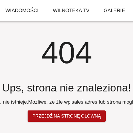
WIADOMOŚCI
WILNOTEKA TV
GALERIE
404
Ups, strona nie znaleziona
!
 nie istnieje
.
Możliwe, że źle wpisałeś adres lub strona mog
PRZEJDŹ NA STRONĘ GŁÓWNĄ