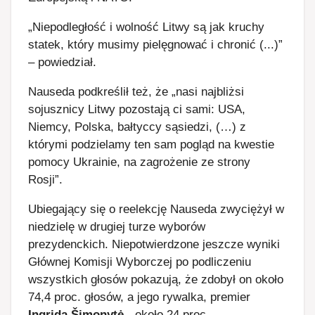
„Niepodległość i wolność Litwy są jak kruchy
statek, który musimy pielęgnować i chronić (...)”
– powiedział.
Nauseda podkreślił też, że „nasi najbliżsi
sojusznicy Litwy pozostają ci sami: USA,
Niemcy, Polska, bałtyccy sąsiedzi, (…) z
którymi podzielamy ten sam pogląd na kwestie
pomocy Ukrainie, na zagrożenie ze strony
Rosji”.
Ubiegający się o reelekcję Nauseda zwyciężył w
niedzielę w drugiej turze wyborów
prezydenckich. Niepotwierdzone jeszcze wyniki
Głównej Komisji Wyborczej po podliczeniu
wszystkich głosów pokazują, że zdobył on około
74,4 proc. głosów, a jego rywalka, premier
Ingrida Šimonytė
- około 24 proc.