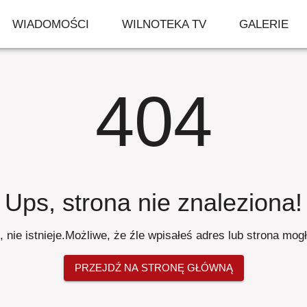
WIADOMOŚCI
WILNOTEKA TV
GALERIE
404
Ups, strona nie znaleziona
!
 nie istnieje
.
Możliwe, że źle wpisałeś adres lub strona mog
PRZEJDŹ NA STRONĘ GŁÓWNĄ