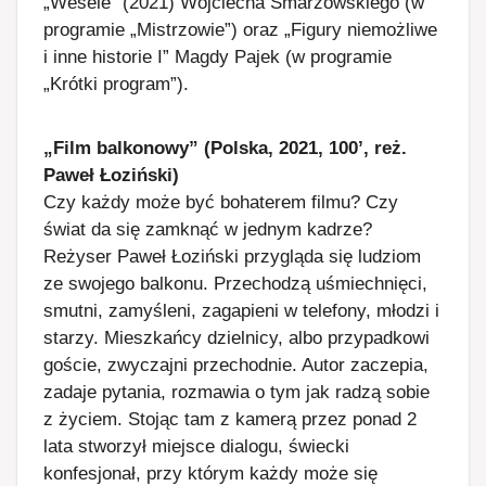
„Wesele” (2021) Wojciecha Smarzowskiego (w
programie „Mistrzowie”) oraz „Figury niemożliwe
i inne historie I” Magdy Pajek (w programie
„Krótki program”).
„Film balkonowy” (Polska, 2021, 100’, reż.
Paweł Łoziński)
Czy każdy może być bohaterem filmu? Czy
świat da się zamknąć w jednym kadrze?
Reżyser Paweł Łoziński przygląda się ludziom
ze swojego balkonu. Przechodzą uśmiechnięci,
smutni, zamyśleni, zagapieni w telefony, młodzi i
starzy. Mieszkańcy dzielnicy, albo przypadkowi
goście, zwyczajni przechodnie. Autor zaczepia,
zadaje pytania, rozmawia o tym jak radzą sobie
z życiem. Stojąc tam z kamerą przez ponad 2
lata stworzył miejsce dialogu, świecki
konfesjonał, przy którym każdy może się