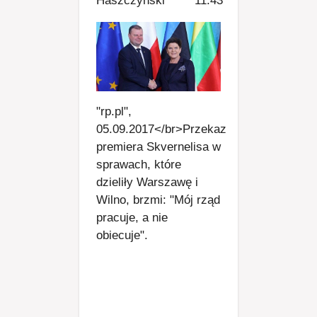
Haszczyński
11:43
"rp.pl",
05.09.2017</br>Przekaz
premiera Skvernelisa w
sprawach, które
dzieliły Warszawę i
Wilno, brzmi: "Mój rząd
pracuje, a nie
obiecuje".