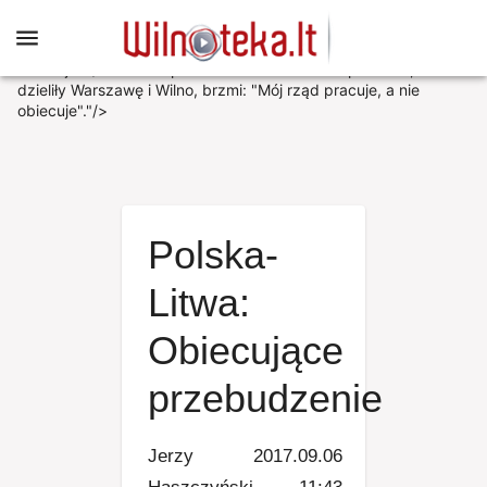
Przekaz premiera Skvernelisa w sprawach, które dzieliły
Warszawę i Wilno, brzmi: "Mój rząd pracuje, a nie
obiecuje"."/>
Przekaz premiera Skvernelisa w sprawach, które
dzieliły Warszawę i Wilno, brzmi: "Mój rząd pracuje, a nie
obiecuje"."/>
Polska-
Litwa:
Obiecujące
przebudzenie
Jerzy
2017.09.06