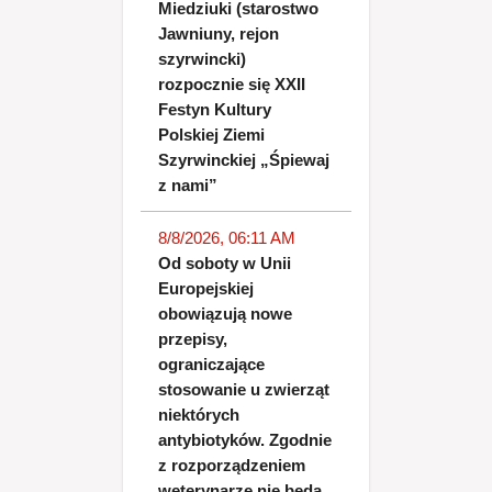
Miedziuki (starostwo
Jawniuny, rejon
szyrwincki)
rozpocznie się XXII
Festyn Kultury
Polskiej Ziemi
Szyrwinckiej „Śpiewaj
z nami”
8/8/2026, 06:11 AM
Od soboty w Unii
Europejskiej
obowiązują nowe
przepisy,
ograniczające
stosowanie u zwierząt
niektórych
antybiotyków. Zgodnie
z rozporządzeniem
weterynarze nie będą