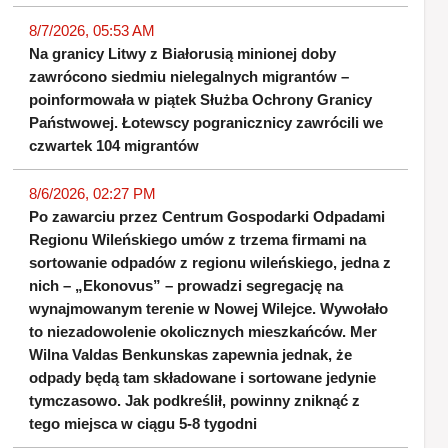
8/7/2026, 05:53 AM
Na granicy Litwy z Białorusią minionej doby
zawrócono siedmiu nielegalnych migrantów –
poinformowała w piątek Służba Ochrony Granicy
Państwowej. Łotewscy pogranicznicy zawrócili we
czwartek 104 migrantów
8/6/2026, 02:27 PM
Po zawarciu przez Centrum Gospodarki Odpadami
Regionu Wileńskiego umów z trzema firmami na
sortowanie odpadów z regionu wileńskiego, jedna z
nich – „Ekonovus” – prowadzi segregację na
wynajmowanym terenie w Nowej Wilejce. Wywołało
to niezadowolenie okolicznych mieszkańców. Mer
Wilna Valdas Benkunskas zapewnia jednak, że
odpady będą tam składowane i sortowane jedynie
tymczasowo. Jak podkreślił, powinny zniknąć z
tego miejsca w ciągu 5-8 tygodni