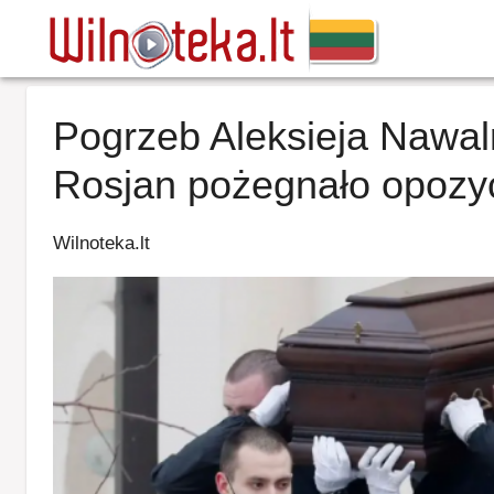
Pogrzeb Aleksieja Nawa
Rosjan pożegnało opozyc
Wilnoteka.lt