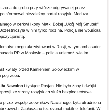
czona do grobu przy wtórze odgrywanej przez
oinformował niezależny portal rosyjski Meduza.
lnego w cerkwi Ikony Matki Bożej „Ukój Mój Smutek”
zestniczyła w nim tylko rodzina. Policja nie wpuściła
opozycjonistą.
yplomatycznego akredytowani w Rosji, w tym ambasador
ambasada RP w Moskwie – policja uniemożliwia im
iast kwiaty przed Kamieniem Sołowieckim w
ń pogrzebu.
iła Nawalna
i tysiące Rosjan. Nie było żony i dwójki
represji ze strony rosyjskich służb bezpieczeństwa.
ne przez współpracowników Nawalnego, była utrudniona
rkowych. Zagłuszano też sygnał mobilnej telefonii. W