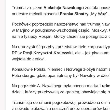
Trumna z ciałem
Aleksieja Nawalnego
została opusz
orkiestrę melodii piosenki
Franka Sinatry
„My Way”, p
Pochówek poprzedziło nabożeństwo nad trumną Nawa
w Marjino w południowo-wschodniej części Moskwy. Uc
na nie tysięcy Rosjan, którzy chcieli się pożegnać z 
Na uroczystość przybyli przedstawiciele korpusu d
RP w Rosji
Krzysztof Krajewski
, ale – jak pisała 
wejście do cerkwi.
Konsulowie Polski, Niemiec i Norwegii złożyli natom
Petersburgu, gdzie upamiętniany był Nawalny w dzie
Na pogrzebie A. Nawalnego była obecna matka
Ludm
dzieci, którzy przebywają za granicą, obawiając się 
Transmisja ceremonii pogrzebowej, prowadzona onli
z powodu blokowania połączeń przez operatorów komó