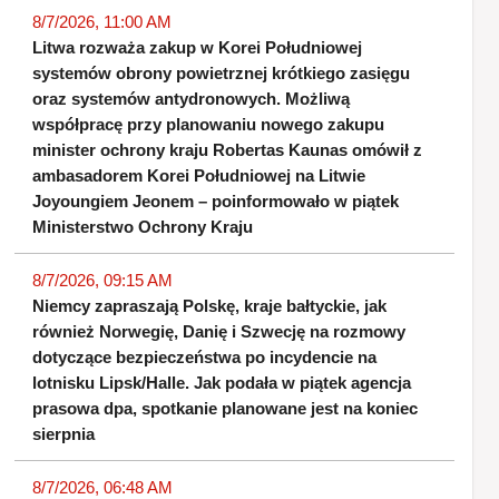
8/7/2026, 11:00 AM
Litwa rozważa zakup w Korei Południowej
systemów obrony powietrznej krótkiego zasięgu
oraz systemów antydronowych. Możliwą
współpracę przy planowaniu nowego zakupu
minister ochrony kraju Robertas Kaunas omówił z
ambasadorem Korei Południowej na Litwie
Joyoungiem Jeonem – poinformowało w piątek
Ministerstwo Ochrony Kraju
8/7/2026, 09:15 AM
Niemcy zapraszają Polskę, kraje bałtyckie, jak
również Norwegię, Danię i Szwecję na rozmowy
dotyczące bezpieczeństwa po incydencie na
lotnisku Lipsk/Halle. Jak podała w piątek agencja
prasowa dpa, spotkanie planowane jest na koniec
sierpnia
8/7/2026, 06:48 AM