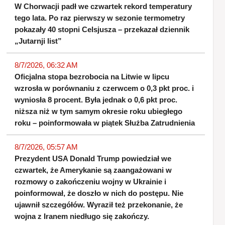
W Chorwacji padł we czwartek rekord temperatury
tego lata. Po raz pierwszy w sezonie termometry
pokazały 40 stopni Celsjusza – przekazał dziennik
„Jutarnji list”
8/7/2026, 06:32 AM
Oficjalna stopa bezrobocia na Litwie w lipcu
wzrosła w porównaniu z czerwcem o 0,3 pkt proc. i
wyniosła 8 procent. Była jednak o 0,6 pkt proc.
niższa niż w tym samym okresie roku ubiegłego
roku – poinformowała w piątek Służba Zatrudnienia
8/7/2026, 05:57 AM
Prezydent USA Donald Trump powiedział we
czwartek, że Amerykanie są zaangażowani w
rozmowy o zakończeniu wojny w Ukrainie i
poinformował, że doszło w nich do postępu. Nie
ujawnił szczegółów. Wyraził też przekonanie, że
wojna z Iranem niedługo się zakończy.