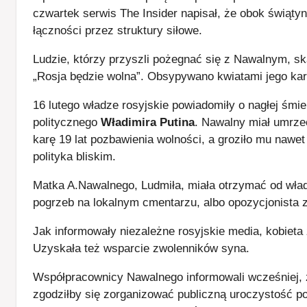
czwartek serwis The Insider napisał, że obok świąty
łączności przez struktury siłowe.
Ludzie, którzy przyszli pożegnać się z Nawalnym, ska
„Rosja będzie wolna”. Obsypywano kwiatami jego ka
16 lutego władze rosyjskie powiadomiły o nagłej śmi
politycznego
Władimira Putina
. Nawalny miał umrze
karę 19 lat pozbawienia wolności, a groziło mu nawet
polityka bliskim.
Matka A.Nawalnego, Ludmiła, miała otrzymać od wład
pogrzeb na lokalnym cmentarzu, albo opozycjonista z
Jak informowały niezależne rosyjskie media, kobieta
Uzyskała też wsparcie zwolenników syna.
Współpracownicy Nawalnego informowali wcześniej, ż
zgodziłby się zorganizować publiczną uroczystość p