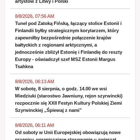
artystów z Litwy i Polski
8/8/2026, 07:56 AM
Tunel pod Zatoką Fińską, łączący stolice Estonii i
Finlandii byłby strategicznym korytarzem, który
zapewniłby bezpośrednie połączenie krajów
bałtyckich z regionami arktycznymi, a
jednocześnie zbliżył Estonię i Finlandię do reszty
Europy - oświadczył szef MSZ Estonii Margus
Tsahkna
8/8/2026, 06:13 AM
W sobotę, 8 sierpnia, o godz. 14.00 we wsi
Miedziuki (starostwo Jawniuny, rejon szyrwincki)
rozpocznie się XXII Festyn Kultury Polskiej Ziemi
Szyrwinckiej „Śpiewaj z nami”
8/8/2026, 06:11 AM
Od soboty w Unii Europejskiej obowiązują nowe
przepisy, ograniczające stosowanie u zwierząt