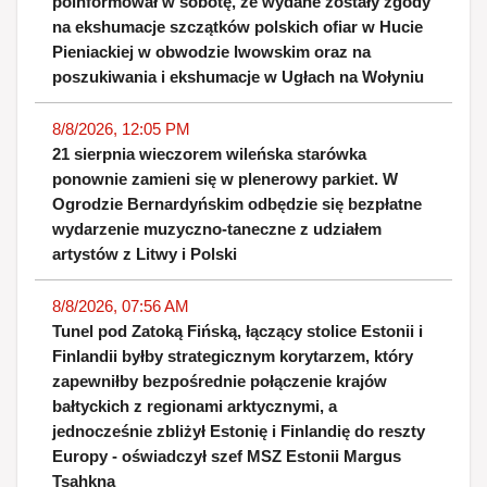
poinformował w sobotę, że wydane zostały zgody
na ekshumacje szczątków polskich ofiar w Hucie
Pieniackiej w obwodzie lwowskim oraz na
poszukiwania i ekshumacje w Ugłach na Wołyniu
8/8/2026, 12:05 PM
21 sierpnia wieczorem wileńska starówka
ponownie zamieni się w plenerowy parkiet. W
Ogrodzie Bernardyńskim odbędzie się bezpłatne
wydarzenie muzyczno-taneczne z udziałem
artystów z Litwy i Polski
8/8/2026, 07:56 AM
Tunel pod Zatoką Fińską, łączący stolice Estonii i
Finlandii byłby strategicznym korytarzem, który
zapewniłby bezpośrednie połączenie krajów
bałtyckich z regionami arktycznymi, a
jednocześnie zbliżył Estonię i Finlandię do reszty
Europy - oświadczył szef MSZ Estonii Margus
Tsahkna