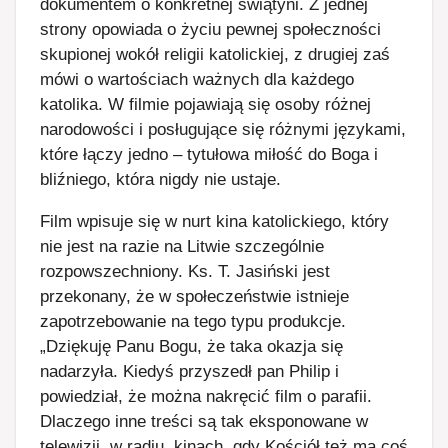
dokumentem o konkretnej świątyni. Z jednej
strony opowiada o życiu pewnej społeczności
skupionej wokół religii katolickiej, z drugiej zaś
mówi o wartościach ważnych dla każdego
katolika. W filmie pojawiają się osoby różnej
narodowości i posługujące się różnymi językami,
które łączy jedno – tytułowa miłość do Boga i
bliźniego, która nigdy nie ustaje.
Film wpisuje się w nurt kina katolickiego, który
nie jest na razie na Litwie szczególnie
rozpowszechniony. Ks. T. Jasiński jest
przekonany, że w społeczeństwie istnieje
zapotrzebowanie na tego typu produkcje.
„Dziękuję Panu Bogu, że taka okazja się
nadarzyła. Kiedyś przyszedł pan Philip i
powiedział, że można nakręcić film o parafii.
Dlaczego inne treści są tak eksponowane w
telewizji, w radiu, kinach, gdy Kościół też ma coś