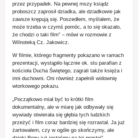
przez przypadek. Na pewnej mszy ksiądz
proboszcz zaprosił dziadka, ale dziadkowie jak
zawsze krępują się. Poszedłem, myślałem, że
może trzeba w czymś pomóc, a to się okazało,
że chodzi o taki film” – mówi w rozmowie z
Wilnoteką Cz. Jakowicz.
W filmie, którego fragmenty pokazano w ramach
prezentacji, wystąpiło łącznie ok. stu parafian z
kościoła Ducha Świętego, zagrali także księża i
inni duchowni. Oni również zapełnili widownię
wtorkowego pokazu.
„Początkowo miał być to krótki film
dokumentalny, ale w miarę jak odbywały się
wywiady otwierała się głębia tych ludzkich
przeżyć i film coraz bardziej się rozrastał. Ja już
żartowałem, czy w ogóle go skończymy, ale
dzięki Bogu już jesteśmy na tej prostej” –