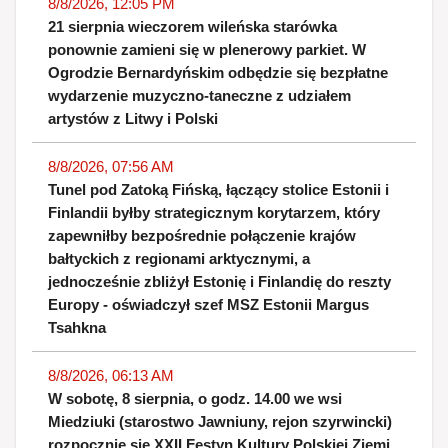
8/8/2026, 12:05 PM
21 sierpnia wieczorem wileńska starówka
ponownie zamieni się w plenerowy parkiet. W
Ogrodzie Bernardyńskim odbędzie się bezpłatne
wydarzenie muzyczno-taneczne z udziałem
artystów z Litwy i Polski
8/8/2026, 07:56 AM
Tunel pod Zatoką Fińską, łączący stolice Estonii i
Finlandii byłby strategicznym korytarzem, który
zapewniłby bezpośrednie połączenie krajów
bałtyckich z regionami arktycznymi, a
jednocześnie zbliżył Estonię i Finlandię do reszty
Europy - oświadczył szef MSZ Estonii Margus
Tsahkna
8/8/2026, 06:13 AM
W sobotę, 8 sierpnia, o godz. 14.00 we wsi
Miedziuki (starostwo Jawniuny, rejon szyrwincki)
rozpocznie się XXII Festyn Kultury Polskiej Ziemi