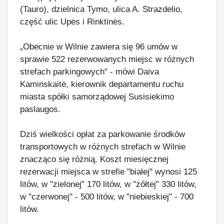
(Tauro), dzielnica Tymo, ulica A. Strazdelio,
część ulic Upės i Rinktinės.
„Obecnie w Wilnie zawiera się 96 umów w
sprawie 522 rezerwowanych miejsc w różnych
strefach parkingowych" - mówi Daiva
Kaminskaitė, kierownik departamentu ruchu
miasta spółki samorządowej Susisiekimo
paslaugos.
Dziś wielkości opłat za parkowanie środków
transportowych w różnych strefach w Wilnie
znacząco się różnią. Koszt miesięcznej
rezerwacji miejsca w strefie "białej" wynosi 125
litów, w "zielonej" 170 litów, w "żółtej" 330 litów,
w "czerwonej" - 500 litów, w "niebieskiej" - 700
litów.