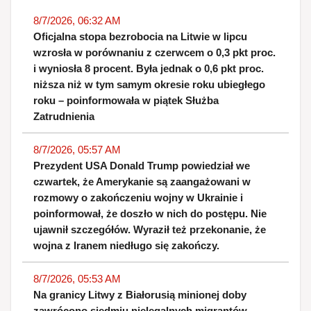
8/7/2026, 06:32 AM
Oficjalna stopa bezrobocia na Litwie w lipcu
wzrosła w porównaniu z czerwcem o 0,3 pkt proc.
i wyniosła 8 procent. Była jednak o 0,6 pkt proc.
niższa niż w tym samym okresie roku ubiegłego
roku – poinformowała w piątek Służba
Zatrudnienia
8/7/2026, 05:57 AM
Prezydent USA Donald Trump powiedział we
czwartek, że Amerykanie są zaangażowani w
rozmowy o zakończeniu wojny w Ukrainie i
poinformował, że doszło w nich do postępu. Nie
ujawnił szczegółów. Wyraził też przekonanie, że
wojna z Iranem niedługo się zakończy.
8/7/2026, 05:53 AM
Na granicy Litwy z Białorusią minionej doby
zawrócono siedmiu nielegalnych migrantów –