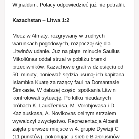
Wijnaldum. Polacy odpowiedzieć już nie potrafili.
Kazachstan
–
Litwa 1:2
Mecz w Ałmaty, rozgrywany w trudnych
warunkach pogodowych, rozpoczął się dla
Litwinów udanie. Już na piątej minucie Saulius
Mikoliūnas oddał strzał w pobliżu bramki
przeciwników. Kazachowie grali w dziesięciu od
50. minuty, ponieważ sędzia usunął ich kapitana
Islambka Kuatę za rażący faul na Domantasie
Šimkasie. W dalszej części spotkania Litwini
kontrolowali sytuację. Po kilku nieudanych
próbach K. Laukžemisa, M. Vorobjovasa i D.
Kazlauskasa, A. Novikovas celnym strzałem
wywalczył zwycięstwo. Reprezentacja Albanii
zajęła pierwsze miejsce w 4. grupie Dywizji C
(11 punktów), pokonując u siebie Białorusinów