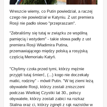
Wreszcie wiemy, co Putin powiedział, a raczej
czego nie powiedział w Katyniu. Z ust premiera
Rosji nie padło słowo "przepraszam".
"Zebraliśmy się tutaj w związku ze wspólną
pamięcią i wstydem" - takie słowa padły z ust
premiera Rosji Władimira Putina,
przemawiającego między polską a rosyjską
częścią Memoriału Katyń.
”Chylimy czoła przed tymi, którzy mężnie
przyjęli tutaj śmierć, (...) kogo nie doczekały
matki, rodziny” - mówił Putin. ”W tej ziemi leżą
obywatele Rosji, którzy zostali zniszczeni
podczas Wielkiej Czystki lat 30., polscy
obywatele, którzy zostali zabici na rozkaz
Stalina oraz ci, którzy zginęli z rąk nazistów w