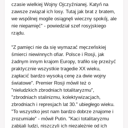
czasie wielkiej Wojny Ojczyźnianej. Katyń na
zawsze związał ich losy. Tutaj jak brat z bratem,
we wspólnej mogile osiągnęli wieczny spokój, ale
nie niepamięć” - powiedział szef rosyjskiego
rządu.
"Z pamięci nie da się wymazać męczeńskiej
śmierci niewinnych ofiar. Polsce i Rosji, jak
żadnym innym krajom Europy, trafiło się przeżyć
praktycznie wszystkie tragedie XX wieku,
zapłacić bardzo wysoką cenę za dwie wojny
światowe”. Premier Rosji mówił też o
”nieludzkich zbrodniach totalitaryzmu”,
”zbrodniach stalinizmu, kolektywizacjach,
zbrodniach i represjach lat 30.” ubiegłego wieku.
”To wszystko jest nam bardzo dobrze znajome i
zrozumiałe” - mówił Putin. ”Kaci totalitaryzmu
zabijali ludzi, niszczyli ich niezależnie od ich