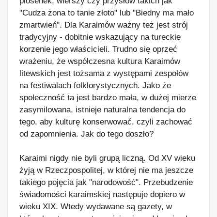
piosenek, wierszy czy przysłów takich jak
"Cudza żona to tanie złoto" lub "Biedny ma mało
zmartwień". Dla Karaimów ważny też jest strój
tradycyjny - dobitnie wskazujący na tureckie
korzenie jego właścicieli. Trudno się oprzeć
wrażeniu, że współczesna kultura Karaimów
litewskich jest tożsama z występami zespołów
na festiwalach folklorystycznych. Jako że
społeczność ta jest bardzo mała, w dużej mierze
zasymilowana, istnieje naturalna tendencja do
tego, aby kulturę konserwować, czyli zachować
od zapomnienia. Jak do tego doszło?
Karaimi nigdy nie byli grupą liczną. Od XV wieku
żyją w Rzeczpospolitej, w której nie ma jeszcze
takiego pojęcia jak "narodowość". Przebudzenie
świadomości karaimskiej następuje dopiero w
wieku XIX. Wtedy wydawane są gazety, w