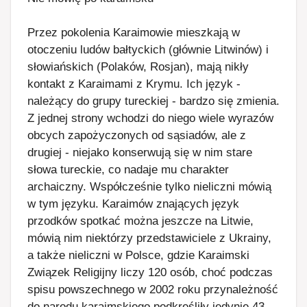
Przez pokolenia Karaimowie mieszkają w
otoczeniu ludów bałtyckich (głównie Litwinów) i
słowiańskich (Polaków, Rosjan), mają nikły
kontakt z Karaimami z Krymu. Ich język -
należący do grupy tureckiej - bardzo się zmienia.
Z jednej strony wchodzi do niego wiele wyrazów
obcych zapożyczonych od sąsiadów, ale z
drugiej - niejako konserwują się w nim stare
słowa tureckie, co nadaje mu charakter
archaiczny. Współcześnie tylko nieliczni mówią
w tym języku. Karaimów znających język
przodków spotkać można jeszcze na Litwie,
mówią nim niektórzy przedstawiciele z Ukrainy,
a także nieliczni w Polsce, gdzie Karaimski
Związek Religijny liczy 120 osób, choć podczas
spisu powszechnego w 2002 roku przynależność
do narodu karaimskiego podkreśliły jedynie 43