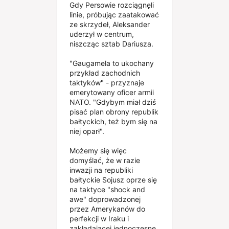
Gdy Persowie rozciągnęli
linie, próbując zaatakować
ze skrzydeł, Aleksander
uderzył w centrum,
niszcząc sztab Dariusza.
"Gaugamela to ukochany
przykład zachodnich
taktyków" - przyznaje
emerytowany oficer armii
NATO. "Gdybym miał dziś
pisać plan obrony republik
bałtyckich, też bym się na
niej oparł".
Możemy się więc
domyślać, że w razie
inwazji na republiki
bałtyckie Sojusz oprze się
na taktyce "shock and
awe" doprowadzonej
przez Amerykanów do
perfekcji w Iraku i
zakładającej jednoczesne