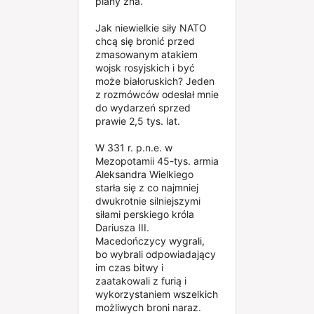
plany zna.
Jak niewielkie siły NATO
chcą się bronić przed
zmasowanym atakiem
wojsk rosyjskich i być
może białoruskich? Jeden
z rozmówców odesłał mnie
do wydarzeń sprzed
prawie 2,5 tys. lat.
W 331 r. p.n.e. w
Mezopotamii 45-tys. armia
Aleksandra Wielkiego
starła się z co najmniej
dwukrotnie silniejszymi
siłami perskiego króla
Dariusza III.
Macedończycy wygrali,
bo wybrali odpowiadający
im czas bitwy i
zaatakowali z furią i
wykorzystaniem wszelkich
możliwych broni naraz.