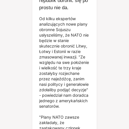
republik obronić się po
prostu nie da.
Od kilku ekspertów
analizujących nowe plany
obronne Sojuszu
usłyszeliśmy, że NATO nie
będzie w stanie
skutecznie obronić Litwy,
Łotwy i Estonii w razie
zmasowanej inwazji. "Ze
względu na swe położenie
i wielkość te trzy kraje
zostałyby rozjechane
przez najeźdźcę, zanim
nasi politycy i generałowie
zdołaliby podjąć decyzje"
- powiedział nam doradca
jednego z amerykańskich
senatorów.
"Plany NATO zawsze
zakładały, że
zaatakowany członek