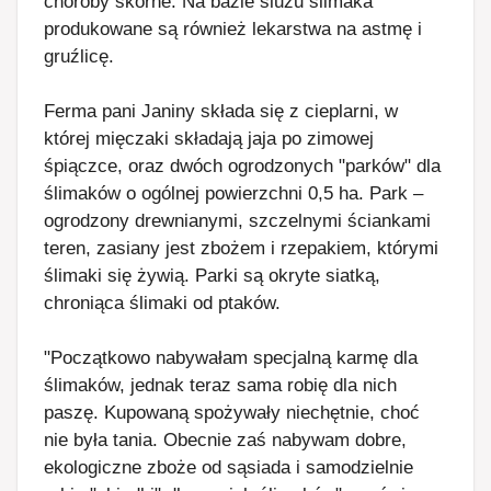
choroby skórne. Na bazie śluzu ślimaka
produkowane są również lekarstwa na astmę i
gruźlicę.
Ferma pani Janiny składa się z cieplarni, w
której mięczaki składają jaja po zimowej
śpiączce, oraz dwóch ogrodzonych "parków" dla
ślimaków o ogólnej powierzchni 0,5 ha. Park –
ogrodzony drewnianymi, szczelnymi ściankami
teren, zasiany jest zbożem i rzepakiem, którymi
ślimaki się żywią. Parki są okryte siatką,
chroniąca ślimaki od ptaków.
"Początkowo nabywałam specjalną karmę dla
ślimaków, jednak teraz sama robię dla nich
paszę. Kupowaną spożywały niechętnie, choć
nie była tania. Obecnie zaś nabywam dobre,
ekologiczne zboże od sąsiada i samodzielnie