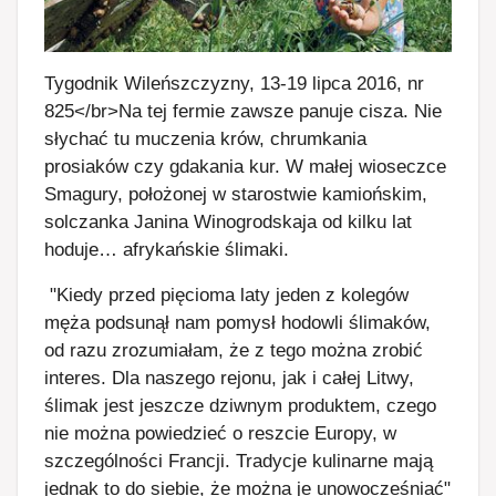
Tygodnik Wileńszczyzny, 13-19 lipca 2016, nr
825</br>Na tej fermie zawsze panuje cisza. Nie
słychać tu muczenia krów, chrumkania
prosiaków czy gdakania kur. W małej wioseczce
Smagury, położonej w starostwie kamiońskim,
solczanka Janina Winogrodskaja od kilku lat
hoduje… afrykańskie ślimaki.
"Kiedy przed pięcioma laty jeden z kolegów
męża podsunął nam pomysł hodowli ślimaków,
od razu zrozumiałam, że z tego można zrobić
interes. Dla naszego rejonu, jak i całej Litwy,
ślimak jest jeszcze dziwnym produktem, czego
nie można powiedzieć o reszcie Europy, w
szczególności Francji. Tradycje kulinarne mają
jednak to do siebie, że można je unowocześniać"