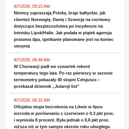
8/7/2026, 09:15 AM
Niemcy zapraszają Polskę, kraje bałtyckie, jak
również Norwegię, Danię i Szwecję na rozmowy
dotyczące bezpieczeństwa po incydencie na
lotnisku Lipsk/Halle. Jak podała w piątek agencja
prasowa dpa, spotkanie planowane jest na koniec
sierpnia
8/7/2026, 06:48 AM
W Chorwacji padł we czwartek rekord
temperatury tego lata. Po raz pierwszy w sezonie
termometry pokazały 40 stopni Celsjusza –
przekazał dziennik „Jutarnji list”
8/7/2026, 06:32 AM
Oficjalna stopa bezrobocia na Litwie w lipcu
wzrosła w porównaniu z czerwcem o 0,3 pkt proc.
i wyniosła 8 procent. Była jednak o 0,6 pkt proc.
niższa niż w tym samym okresie roku ubiegłego