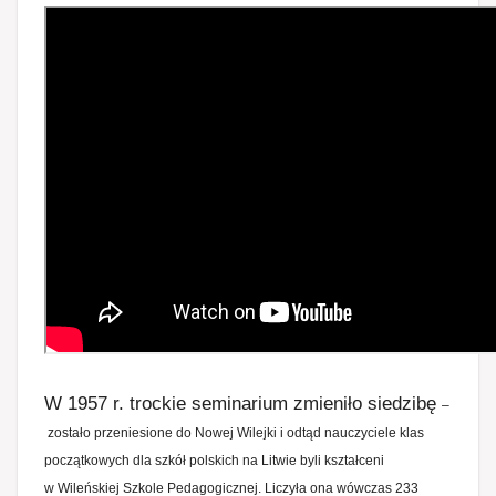
W 1957 r. trockie seminarium zmieniło siedzibę
–
zostało przeniesione do Nowej Wilejki i odtąd nauczyciele klas
początkowych dla szkół polskich na Litwie byli kształceni
w Wileńskiej Szkole Pedagogicznej. Liczyła ona wówczas 233