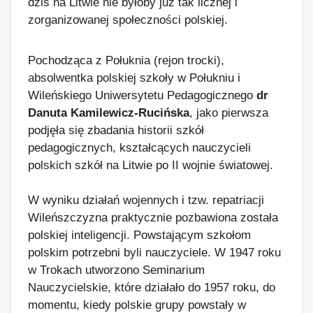
dziś na Litwie nie byłoby już tak licznej i
zorganizowanej społeczności polskiej.
Pochodząca z Połuknia (rejon trocki),
absolwentka polskiej szkoły w Połukniu i
Wileńskiego Uniwersytetu Pedagogicznego
dr
Danuta Kamilewicz-Rucińska
, jako pierwsza
podjęła się zbadania historii szkół
pedagogicznych, kształcących nauczycieli
polskich szkół na Litwie po II wojnie światowej.
W wyniku działań wojennych i tzw. repatriacji
Wileńszczyzna praktycznie pozbawiona została
polskiej inteligencji. Powstającym szkołom
polskim potrzebni byli nauczyciele. W 1947 roku
w Trokach utworzono Seminarium
Nauczycielskie, które działało do 1957 roku, do
momentu, kiedy polskie grupy powstały w