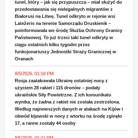
tunel, który – jak się przypuszcza – miał służyć do
przedostawania się nielegalnych migrantów z
Białorusi na Litwę. Tunel odkryto w rejonie wsi
Latežeris na terenie Samorządu Druskienik –
poinformowała we środę Służba Ochrony Granicy
Państwowej. To już trzeci taki tunel odkryty w
ciągu ostatnich kilku tygodni przez
funkcjonariuszy Jednostki Straży Granicznej w
Oranach
8/5/2026, 01:18 PM
Rosja zaatakowała Ukrainę ostatniej nocy z
użyciem 28 rakiet i 115 dronów – podały
ukraińskie Siły Powietrzne. Z ich komunikatu
wynika, że żadna z rakiet nie została zestrzelona.
Według najnowszych danych w atakach na Kijów i
obwód kijowski w nocy z wtorku na środę zginęło
17, a ranne zostały 44 osoby
8/5/2026, 01:11 PM