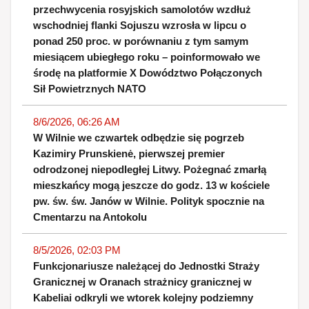
przechwycenia rosyjskich samolotów wzdłuż
wschodniej flanki Sojuszu wzrosła w lipcu o
ponad 250 proc. w porównaniu z tym samym
miesiącem ubiegłego roku – poinformowało we
środę na platformie X Dowództwo Połączonych
Sił Powietrznych NATO
8/6/2026, 06:26 AM
W Wilnie we czwartek odbędzie się pogrzeb
Kazimiry Prunskienė, pierwszej premier
odrodzonej niepodległej Litwy. Pożegnać zmarłą
mieszkańcy mogą jeszcze do godz. 13 w kościele
pw. św. św. Janów w Wilnie. Polityk spocznie na
Cmentarzu na Antokolu
8/5/2026, 02:03 PM
Funkcjonariusze należącej do Jednostki Straży
Granicznej w Oranach strażnicy granicznej w
Kabeliai odkryli we wtorek kolejny podziemny