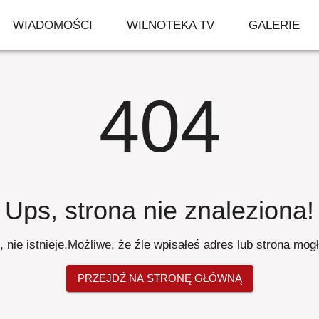
WIADOMOŚCI
WILNOTEKA TV
GALERIE
404
Ups, strona nie znaleziona
!
 nie istnieje
.
Możliwe, że źle wpisałeś adres lub strona mog
PRZEJDŹ NA STRONĘ GŁÓWNĄ