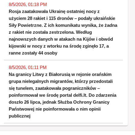
8/5/2026, 01:18 PM
Rosja zaatakowała Ukrainę ostatniej nocy z
użyciem 28 rakiet i 115 dronów – podały ukraińskie
Siły Powietrzne. Z ich komunikatu wynika, że żadna
z rakiet nie została zestrzelona. Według
najnowszych danych w atakach na Kijów i obwód
kijowski w nocy z wtorku na środę zginęło 17, a
ranne zostały 44 osoby
8/5/2026, 01:11 PM
Na granicy Litwy z Białorusią w rejonie orańskim
grupa nielegalnych migrantów, którzy przedostali
się tunelem, zaatakowała pograniczników –
poinformował we środę portal delfi.lt. Do zdarzenia
doszło 26 lipca, jednak Służba Ochrony Granicy
Państwowej nie poinformowała o nim opinii
publicznej