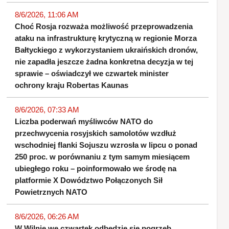
8/6/2026, 11:06 AM
Choć Rosja rozważa możliwość przeprowadzenia
ataku na infrastrukturę krytyczną w regionie Morza
Bałtyckiego z wykorzystaniem ukraińskich dronów,
nie zapadła jeszcze żadna konkretna decyzja w tej
sprawie – oświadczył we czwartek minister
ochrony kraju Robertas Kaunas
8/6/2026, 07:33 AM
Liczba poderwań myśliwców NATO do
przechwycenia rosyjskich samolotów wzdłuż
wschodniej flanki Sojuszu wzrosła w lipcu o ponad
250 proc. w porównaniu z tym samym miesiącem
ubiegłego roku – poinformowało we środę na
platformie X Dowództwo Połączonych Sił
Powietrznych NATO
8/6/2026, 06:26 AM
W Wilnie we czwartek odbędzie się pogrzeb