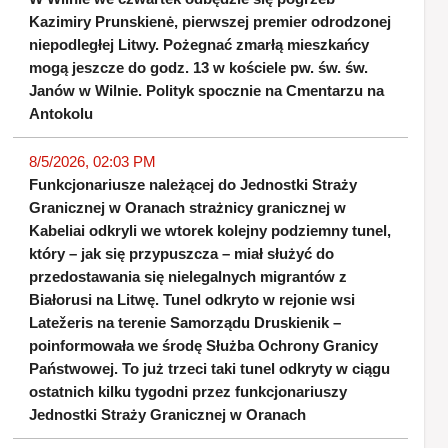
Kazimiry Prunskienė, pierwszej premier odrodzonej
niepodległej Litwy. Pożegnać zmarłą mieszkańcy
mogą jeszcze do godz. 13 w kościele pw. św. św.
Janów w Wilnie. Polityk spocznie na Cmentarzu na
Antokolu
8/5/2026, 02:03 PM
Funkcjonariusze należącej do Jednostki Straży
Granicznej w Oranach strażnicy granicznej w
Kabeliai odkryli we wtorek kolejny podziemny tunel,
który – jak się przypuszcza – miał służyć do
przedostawania się nielegalnych migrantów z
Białorusi na Litwę. Tunel odkryto w rejonie wsi
Latežeris na terenie Samorządu Druskienik –
poinformowała we środę Służba Ochrony Granicy
Państwowej. To już trzeci taki tunel odkryty w ciągu
ostatnich kilku tygodni przez funkcjonariuszy
Jednostki Straży Granicznej w Oranach